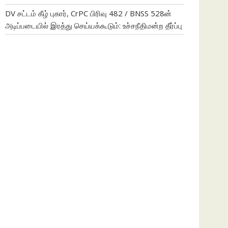
DV சட்டம் கீழ் புகார், CrPC பிரிவு 482 / BNSS 528ன்
அடிப்படையில் இரத்து செய்யக்கூடும்: உச்சநீதிமன்ற தீர்ப்பு