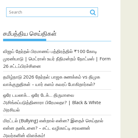
சமீபத்திய செய்திகள்
விஜய் தேர்தல் பிரமாணப் பத்திரத்தில் ₹100 கோடி
முரண்பாடு | மெட்ராஸ் உயர் நீதிமன்றம் நோட்டீஸ் | Form
26 சட்டப்பிரச்சினை
தமிழ்நாடு 2026 தேர்தல்: பாஜக சுணக்கம் vs திமுக
வாக்குறுதிகள் – யார் களம் கவரப் போகிறார்கள்?
ஒரே டயலாக்… ஒரே டேக்… திருமாவை
அசிங்கப்படுத்தினாரா பிரேமலதா? | Black & White
அரசியல்
மிரட்டல் (Bullying) என்றால் என்ன? இதைச் செய்தால்
என்ன தண்டனை? – சட்ட வழிகாட்டி சரவணன்
அவர்களின் விளக்கம்!