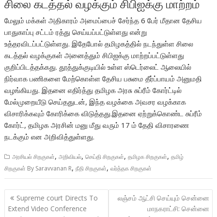
சிலை கடத்தல் வழக்கும் சிபிஐக்கு மாற்றம்
மேலும் மக்கள் அதிகாரம் அமைப்பைச் சேர்ந்த 6 பேர் மீதான தேசிய
பாதுகாப்பு சட்டம் ரத்து செய்யப்பட்டுள்ளது என்று
உத்தரவிடப்பட்டுள்ளது. இதேபோல் தமிழகத்தில் நடந்துள்ள சிலை
கடத்தல் வழக்குகள் அனைத்தும் சிபிஐக்கு மாற்றப்பட்டுள்ளது
குறிப்பிடத்தக்கது. தூத்துக்குடியில் உள்ள ஸ்டெர்லைட் ஆலையில்
நிர்வாக பணிகளை மேற்கொள்ள தேசிய பசுமை தீர்ப்பாயம் அனுமதி
வழங்கியது. இதனை எதிர்த்து தமிழக அரசு சுப்ரீம் கோர்ட்டில்
மேல்முறையீடு செய்ததுடன், இந்த வழக்கை அவசர வழக்காக
விசாரிக்கவும் கோரிக்கை விடுத்தது.இதனை ஏற்றுக்கொண்ட சுப்ரீம்
கோர்ட், தமிழக அரசின் மனு மீது வரும் 17 ம் தேதி விசாரணை
நடக்கும் என அறிவித்துள்ளது.
,
,
,
,
அரசியல் சிறகுகள்
அறிவியல்
செய்தி சிறகுகள்
தமிழக சிறகுகள்
தமிழ்
,
,
சிறகுகள் By Saravvanan R
நீதி சிறகுகள்
வர்த்தக சிறகுகள்
Post
Supreme court Directs To
லஞ்சம் ஆட்சி செய்யும் சென்னை
navigation
Extend Video Conference
மாநகராட்சி: சென்னை