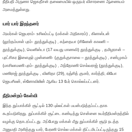
நீதிபதி அருணா ஜெகதீசன் தலைமையில் ஒருநபர் விசாரணை ஆணையம்
அமைத்துள்ளது.
யார் யார் இறந்தனர்
அவர்கள் ஜெயராம்- உசிலம்பட்டி (மக்கள் அதிகாரம்) , கிளாஸ்டன்
(லூர்தம்மாள் புரம்- தூத்துக்குடி) , கந்தையா (சிலோன் காலனி –
தூத்துக்குடி), வெனிஸ்டா (17 வயது மாணவி) தூத்துக்குடி , தமிழரசன் –
புரட்சிகர இளைஞர் முன்னணி- (குறுக்குசாலை – தூத்துக்குடி) , சண்முகம்
(மாசிலாமணி புரம்- தூத்துக்குடி) , அந்தோணி செல்வராஜ் (தூத்துக்குடி),
மணிராஜ் தூத்துக்குடி , வினிதா (29), ரஞ்சித் குமார், கார்த்தி, லியோ
ஜெயசீலன், ஸ்னோவிலின் ஆகிய 13 பேர் கொல்லப்பட்டனர்.
நீதிமன்றம் கேள்வி
இந்த துப்பாக்கிச் சூட்டில் 130 புல்லட்கள் பயன்படுத்தப்பட்டதாக
கூறப்படுகிறது. துப்பாக்கிச் சூட்டை கண்டித்து சென்னை உயர்நீதிமன்றத்தில்
வழக்கு தொடரப்பட்டது. அப்போது மக்கள் மீது துப்பாக்கிச் சூடு நடத்த
அனுமதி அளித்தது யார், பேரணி செல்ல மக்கள் திட்டமிடப்பட்டிருந்தது 15