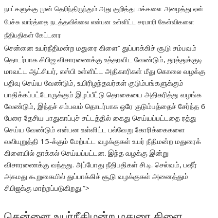
நாட்களுக்கு முன் தெரிந்திருந்தும் அது குறித்து மக்களை அழைத்து ஏன்
பேச்சு வார்த்தை நடத்தவில்லை என்பன உள்ளிட்ட சரமாரி கேள்விகளை
நீதிபதிகள் கேட்டனர
சென்னை உயர்நீதிமன்ற மதுரை கிளை” துப்பாக்கிச் சூடு சம்பவம்
தொடர்பாக சிபிஐ விசாரணைக்கு உத்தரவிட வேண்டும், தூத்துக்குடி
மாவட்ட ஆட்சியர், எஸ்பி உள்ளிட்ட அதிகாரிகள் மீது கொலை வழக்கு
பதிவு செய்ய வேண்டும், உயிரிழந்தவர்கள் குடும்பங்களுக்கும்
பாதிக்கப்பட்டோருக்கும் இழப்பீட்டு தொகையை அதிகரித்து வழங்க
வேண்டும், இந்தச் சம்பவம் தொடர்பாக ஒரே குடும்பத்தைச் சேர்ந்த 6
பேரை தேசிய பாதுகாப்புச் சட்டத்தில் கைது செய்யப்பட்டதை ரத்து
செய்ய வேண்டும் என்பன உள்ளிட்ட பல்வேறு கோரிக்கைகளை
வலியுறுத்தி 15-க்கும் மேற்பட்ட வழக்குகள் உயர் நீதிமன்ற மதுரைக்
கிளையில் தாக்கல் செய்யப்பட்டன. இந்த வழக்கு இன்று
விசாரணைக்கு வந்தது. அப்போது நீதிபதிகள் சி.டி. செல்வம், பஷீர்
அகமது கூறுகையில் துப்பாக்கிச் சூடு வழக்குகள் அனைத்தும்
சிபிஐக்கு மாற்றப்படுகிறது.”>
சென்னை உயர்நீதிமன்ற மதுரை கிளை