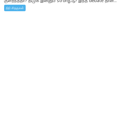
குறைந்ததா? திமுக இன்னும் strongஆ? இந்த debate தான்...
நீதி சிறகுகள்