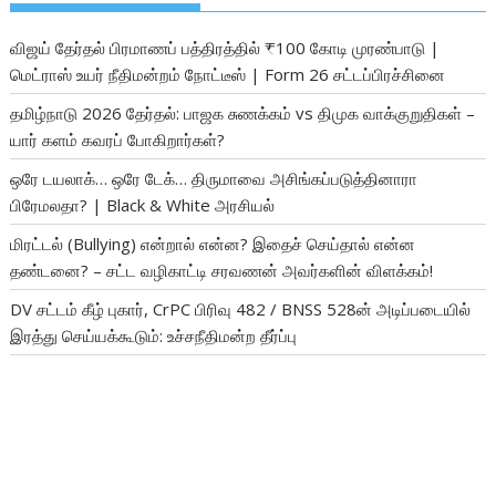
விஜய் தேர்தல் பிரமாணப் பத்திரத்தில் ₹100 கோடி முரண்பாடு |
மெட்ராஸ் உயர் நீதிமன்றம் நோட்டீஸ் | Form 26 சட்டப்பிரச்சினை
தமிழ்நாடு 2026 தேர்தல்: பாஜக சுணக்கம் vs திமுக வாக்குறுதிகள் –
யார் களம் கவரப் போகிறார்கள்?
ஒரே டயலாக்… ஒரே டேக்… திருமாவை அசிங்கப்படுத்தினாரா
பிரேமலதா? | Black & White அரசியல்
மிரட்டல் (Bullying) என்றால் என்ன? இதைச் செய்தால் என்ன
தண்டனை? – சட்ட வழிகாட்டி சரவணன் அவர்களின் விளக்கம்!
DV சட்டம் கீழ் புகார், CrPC பிரிவு 482 / BNSS 528ன் அடிப்படையில்
இரத்து செய்யக்கூடும்: உச்சநீதிமன்ற தீர்ப்பு