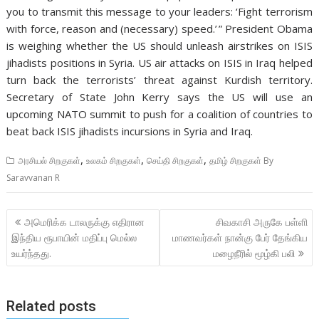
you to transmit this message to your leaders: ‘Fight terrorism
with force, reason and (necessary) speed.’ ” President Obama
is weighing whether the US should unleash airstrikes on ISIS
jihadists positions in Syria. US air attacks on ISIS in Iraq helped
turn back the terrorists’ threat against Kurdish territory.
Secretary of State John Kerry says the US will use an
upcoming NATO summit to push for a coalition of countries to
beat back ISIS jihadists incursions in Syria and Iraq.
,
,
,
அரசியல் சிறகுகள்
உலகம் சிறகுகள்
செய்தி சிறகுகள்
தமிழ் சிறகுகள் By
Saravvanan R
Post
அமெரிக்க டாலருக்கு எதிரான
சிவகாசி அருகே பள்ளி
navigation
இந்திய ரூபாயின் மதிப்பு மெல்ல
மாணவர்கள் நான்கு பேர் தேங்கிய
உயர்ந்தது.
மழைநீரில் மூழ்கி பலி
Related posts