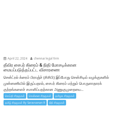
April 22, 2024
chennai legal firm
தீவிர சைபர் கிரைம் & நிதி மோசடிக்கான
மையப்படுத்தப்பட்ட விசாரணை
சென்ட்ரல் க்ரைம் பிராஞ்ச் (சிசிபி) இப்போது சென்சிடிவ் வழக்குகளில்
முன்னணியில் இருப்பதால், சைபர் கிரைம் மற்றும் பொருளாதாரக்
குற்றங்களைச் சமாளிப்பதற்கான அணுகுமுறையை...
செய்தி சிறகுகள்
சென்னை சிறகுகள்
தமிழக சிறகுகள்
தமிழ் சிறகுகள் By Saravvanan R
நீதி சிறகுகள்