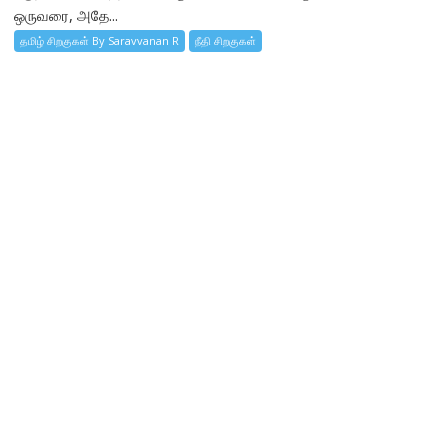
ஒருவரை, அதே...
தமிழ் சிறகுகள் By Saravvanan R
நீதி சிறகுகள்