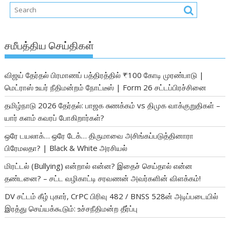
சமீபத்திய செய்திகள்
விஜய் தேர்தல் பிரமாணப் பத்திரத்தில் ₹100 கோடி முரண்பாடு |
மெட்ராஸ் உயர் நீதிமன்றம் நோட்டீஸ் | Form 26 சட்டப்பிரச்சினை
தமிழ்நாடு 2026 தேர்தல்: பாஜக சுணக்கம் vs திமுக வாக்குறுதிகள் –
யார் களம் கவரப் போகிறார்கள்?
ஒரே டயலாக்… ஒரே டேக்… திருமாவை அசிங்கப்படுத்தினாரா
பிரேமலதா? | Black & White அரசியல்
மிரட்டல் (Bullying) என்றால் என்ன? இதைச் செய்தால் என்ன
தண்டனை? – சட்ட வழிகாட்டி சரவணன் அவர்களின் விளக்கம்!
DV சட்டம் கீழ் புகார், CrPC பிரிவு 482 / BNSS 528ன் அடிப்படையில்
இரத்து செய்யக்கூடும்: உச்சநீதிமன்ற தீர்ப்பு