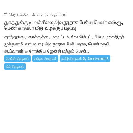
May 8, 2024
chennai legal firm
துாத்துக்குடி: வக்கீலை அவதூறாக பேசிய பெண் எஸ்.ஐ.,
பெண் காவலர் மீது வழக்குப் பதிவு
துாத்துக்குடி: துாத்துக்குடி மாவட்டம், கோவில்பட்டியில் வழக்கறிஞர்
முத்துசாமி என்பவரை அவதூறாக பேசியதாக, பெண் உதவி
ஆய்வாளர் ஆரோக்கிய ஜென்சி மற்றும் பெண்...
செய்தி சிறகுகள்
தமிழக சிறகுகள்
தமிழ் சிறகுகள் By Saravvanan R
நீதி சிறகுகள்