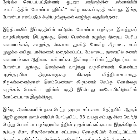
தேர்வ்சு செய்யப்பட்டுள்ளார். ஒடிஷா மாநிலத்தின் மல்காங்கிரி
மாவட்டத்தில் ‘போண்டா ஹில்ஸ்” என்ற மலைப்பகுதி உள்ளது. இங்கு
போண்டா எனப்படும் ஆதிபழங்குடிகள் வாழ்ந்து வருகின்றனர்.
இந்தியாவில் இப்பகுதியில் மட்டுமே போண்டா பழங்குடி இனத்தவர்
வாழ்கின்றனர். இப்பழங்குடி இனப் பெண்கள் கழுத்து நிறைய பெரிய
வளையங்கள், காலுக்கு மேலான துண்டு போன்ற கீழாடை, உடல்
முழுக்க கயிறு, பாசிகளால் மறைக்கப்பட்ட மேலாடை, தலையில் சணல்
வளையம் என ஆதிகால பண்பாட்டை இன்னமும் பின்பற்றுகிறவர்களாக
போண்டா பழங்குடி இனத்தவர் வாழ்ந்து வருகின்றனர். போண்டா
பழங்குடியின திருமணமுறை மிகவும் வித்தியாசமானது.
சிறுவர்களைத்தான் இளம்பெண்கள் திருமணம் செய்து கொள்வது
வழக்கம். போண்டா ஹில்ஸ் பகுதி இப்போது மாவோயிஸ்டுகளின்
கோட்டையாக இருக்கிறது.
இங்கு அண்மையில் நடைபெற்ற ஒடிஷா சட்டசபை தேர்தலில் ஆளும்
பிஜூ ஜனதா தளம் சார்பில் போட்டியிட்ட 33 வயது தம்பரு சிசா வெற்றி
பெற்று போண்டா பழங்குடியினத்தின் முதல் எம்.எல்.ஏவாக இருக்கிறார்.
தம்பரு சிசா, சித்ரகோண்டா சட்டசபை தொகுதியில் போட்டியிட்டார்.
போண்டா ஹில்ஸ்க்கு செல்லும் சமவெளிப்பகுதிதான் சித்ரகோண்டா.