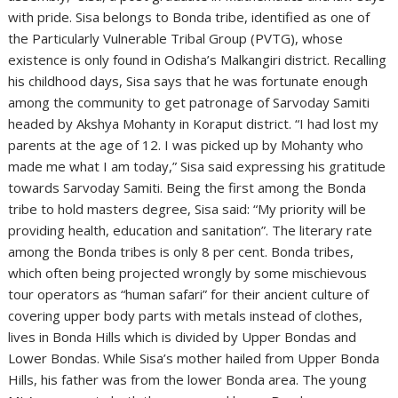
with pride. Sisa belongs to Bonda tribe, identified as one of
the Particularly Vulnerable Tribal Group (PVTG), whose
existence is only found in Odisha’s Malkangiri district. Recalling
his childhood days, Sisa says that he was fortunate enough
among the community to get patronage of Sarvoday Samiti
headed by Akshya Mohanty in Koraput district. “I had lost my
parents at the age of 12. I was picked up by Mohanty who
made me what I am today,” Sisa said expressing his gratitude
towards Sarvoday Samiti. Being the first among the Bonda
tribe to hold masters degree, Sisa said: “My priority will be
providing health, education and sanitation”. The literary rate
among the Bonda tribes is only 8 per cent. Bonda tribes,
which often being projected wrongly by some mischievous
tour operators as “human safari” for their ancient culture of
covering upper body parts with metals instead of clothes,
lives in Bonda Hills which is divided by Upper Bondas and
Lower Bondas. While Sisa’s mother hailed from Upper Bonda
Hills, his father was from the lower Bonda area. The young