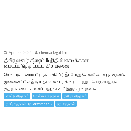
April 22, 2024
chennai legal firm
தீவிர சைபர் கிரைம் & நிதி மோசடிக்கான
மையப்படுத்தப்பட்ட விசாரணை
சென்ட்ரல் க்ரைம் பிராஞ்ச் (சிசிபி) இப்போது சென்சிடிவ் வழக்குகளில்
முன்னணியில் இருப்பதால், சைபர் கிரைம் மற்றும் பொருளாதாரக்
குற்றங்களைச் சமாளிப்பதற்கான அணுகுமுறையை...
செய்தி சிறகுகள்
சென்னை சிறகுகள்
தமிழக சிறகுகள்
தமிழ் சிறகுகள் By Saravvanan R
நீதி சிறகுகள்