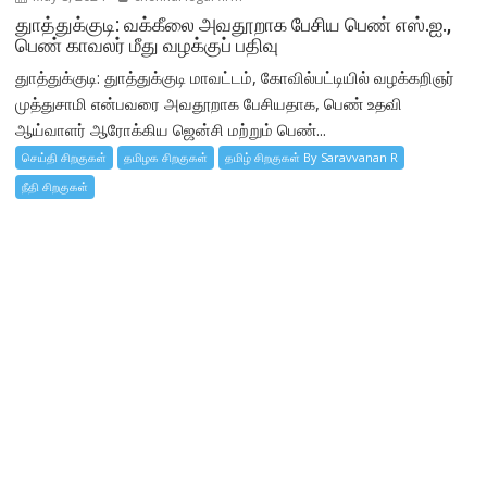
துாத்துக்குடி: வக்கீலை அவதூறாக பேசிய பெண் எஸ்.ஐ.,
பெண் காவலர் மீது வழக்குப் பதிவு
துாத்துக்குடி: துாத்துக்குடி மாவட்டம், கோவில்பட்டியில் வழக்கறிஞர்
முத்துசாமி என்பவரை அவதூறாக பேசியதாக, பெண் உதவி
ஆய்வாளர் ஆரோக்கிய ஜென்சி மற்றும் பெண்...
செய்தி சிறகுகள்
தமிழக சிறகுகள்
தமிழ் சிறகுகள் By Saravvanan R
நீதி சிறகுகள்