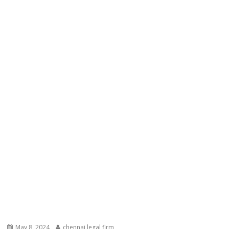
May 8, 2024
chennai legal firm