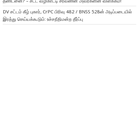
தண்டனை? – சட்ட வழிகாட்டி சரவணன் அவர்களின் விளக்கம்!
DV சட்டம் கீழ் புகார், CrPC பிரிவு 482 / BNSS 528ன் அடிப்படையில்
இரத்து செய்யக்கூடும்: உச்சநீதிமன்ற தீர்ப்பு