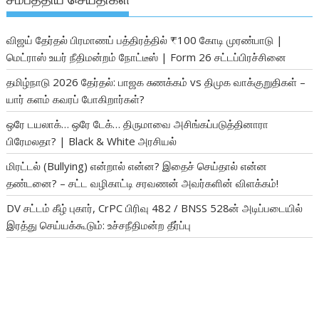
விஜய் தேர்தல் பிரமாணப் பத்திரத்தில் ₹100 கோடி முரண்பாடு |
மெட்ராஸ் உயர் நீதிமன்றம் நோட்டீஸ் | Form 26 சட்டப்பிரச்சினை
தமிழ்நாடு 2026 தேர்தல்: பாஜக சுணக்கம் vs திமுக வாக்குறுதிகள் –
யார் களம் கவரப் போகிறார்கள்?
ஒரே டயலாக்… ஒரே டேக்… திருமாவை அசிங்கப்படுத்தினாரா
பிரேமலதா? | Black & White அரசியல்
மிரட்டல் (Bullying) என்றால் என்ன? இதைச் செய்தால் என்ன
தண்டனை? – சட்ட வழிகாட்டி சரவணன் அவர்களின் விளக்கம்!
DV சட்டம் கீழ் புகார், CrPC பிரிவு 482 / BNSS 528ன் அடிப்படையில்
இரத்து செய்யக்கூடும்: உச்சநீதிமன்ற தீர்ப்பு