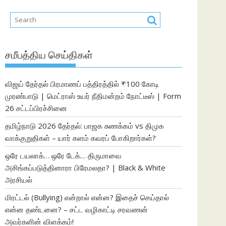
சமீபத்திய செய்திகள்
விஜய் தேர்தல் பிரமாணப் பத்திரத்தில் ₹100 கோடி
முரண்பாடு | மெட்ராஸ் உயர் நீதிமன்றம் நோட்டீஸ் | Form
26 சட்டப்பிரச்சினை
தமிழ்நாடு 2026 தேர்தல்: பாஜக சுணக்கம் vs திமுக
வாக்குறுதிகள் – யார் களம் கவரப் போகிறார்கள்?
ஒரே டயலாக்… ஒரே டேக்… திருமாவை
அசிங்கப்படுத்தினாரா பிரேமலதா? | Black & White
அரசியல்
மிரட்டல் (Bullying) என்றால் என்ன? இதைச் செய்தால்
என்ன தண்டனை? – சட்ட வழிகாட்டி சரவணன்
அவர்களின் விளக்கம்!