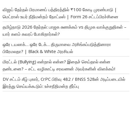
விஜய் தேர்தல் பிரமாணப் பத்திரத்தில் ₹100 கோடி முரண்பாடு |
மெட்ராஸ் உயர் நீதிமன்றம் நோட்டீஸ் | Form 26 சட்டப்பிரச்சினை
தமிழ்நாடு 2026 தேர்தல்: பாஜக சுணக்கம் vs திமுக வாக்குறுதிகள் –
யார் களம் கவரப் போகிறார்கள்?
ஒரே டயலாக்… ஒரே டேக்… திருமாவை அசிங்கப்படுத்தினாரா
பிரேமலதா? | Black & White அரசியல்
மிரட்டல் (Bullying) என்றால் என்ன? இதைச் செய்தால் என்ன
தண்டனை? – சட்ட வழிகாட்டி சரவணன் அவர்களின் விளக்கம்!
DV சட்டம் கீழ் புகார், CrPC பிரிவு 482 / BNSS 528ன் அடிப்படையில்
இரத்து செய்யக்கூடும்: உச்சநீதிமன்ற தீர்ப்பு