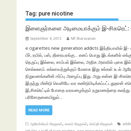
Tag:
pure nicotine
இளைஞர்களை அடிமையாக்கும் இ-சிகரெட்: 
September 4, 2013
NR Sharavanan
e cigarettes new generation addicts இந்தியாவில் இ- சி
பீச், ரயில், பஸ், திரையரங்கு… எனப் பொது இடங்களில் எங
நெருப்பு இல்லை, சாம்பல் இல்லை, அதிக அளவில் புகை இல்லை.
செல்லலாம். எல்லாவற்றுக்கும் மேலாக இது உங்கள் உடல் ஆரோக
நிறுவனங்களின் ஈர்ப்பு அழைப்பு இது. அது என்ன இ-சிகரெட்? ‘
இருந்து மீண்டு வெளியே வர கண்டுபிடிக்கப்பட்டதுதான் எலெ
இ,சிகரெட்டில் போதை வரவழைக்கும் நறுமணத்தை கலந்து ப
பரிசோதனையிலும்…
READ MORE
,
,
ஆரோக்கியம் சிறகுகள்
உலகம் சிறகுகள்
செய்தி சிறகுகள்
addic
,
,
inhales a puff of pure nicotine
new generation addicts
nicotin