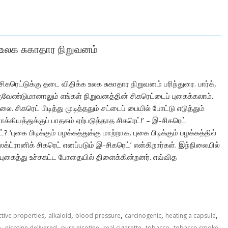
உலக சுகாதார நிறுவனம்
கரெட்டுக்கு தடை விதிக்க உலக சுகாதார நிறுவனம் பரிந்துரை. பார்க்,
்குவேண்டுமானாலும் எங்கள் நிறுவனத்தின் சிகரெட்டைப் புகைக்கலாம்.
 சிகரெட் பிடித்து முடித்ததும் சட்டைப் பையில் போட்டு எடுத்தும்
்கியத்துக்குப் பாதகம் ஏற்படுத்தாத சிகரெட்!’ – இ-சிகரெட்
புகை பிடிக்கும் பழக்கத்துக்கு மாற்றாக, புகை பிடிக்கும் பழக்கத்தில்
க்ட்ரானிக் சிகரெட் எனப்படும் இ-சிகரெட்’ என்கிறார்கள். இந்நிலையில்
ுகைத்து உச்சகட்ட போதையில் திளைக்கின்றனர். எவ்வித
,
,
,
,
,
tive properties
alkaloid
blood pressure
carcinogenic
heating a capsule
,
,
,
,
,
e
nicotine delivered
pure nicotine
real cigarette
tobacco
tobacco smoke