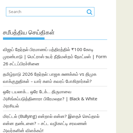
சமீபத்திய செய்திகள்
விஜய் தேர்தல் பிரமாணப் பத்திரத்தில் ₹100 கோடி
முரண்பாடு | மெட்ராஸ் உயர் நீதிமன்றம் நோட்டீஸ் | Form
26 சட்டப்பிரச்சினை
தமிழ்நாடு 2026 தேர்தல்: பாஜக சுணக்கம் vs திமுக
வாக்குறுதிகள் – யார் களம் கவரப் போகிறார்கள்?
ஒரே டயலாக்… ஒரே டேக்… திருமாவை
அசிங்கப்படுத்தினாரா பிரேமலதா? | Black & White
அரசியல்
மிரட்டல் (Bullying) என்றால் என்ன? இதைச் செய்தால்
என்ன தண்டனை? – சட்ட வழிகாட்டி சரவணன்
அவர்களின் விளக்கம்!