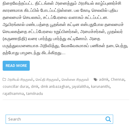
நிறைவேற்றப்பட்ட திட்டங்கள் அனைத்தும் அரசியல் காழ்ப்புணர்ச்சி
காரணமாக கிடப்பில் போடப்பட்டுள்ளன. பல கோடி செலவில் புதிய
தலைமைச் செயலகம், சட்டப்பேரவை வளாகம் கட்டப்பட்டன.
ஆயிரங்கால் மண்டபத்தை பூதங்கள் கட்டின என்பதுபோல தலைமைச்
செயலகத்தை சட்டப்பேரவை உறுப்பினர்கள், அமைச்சர்கள், முதல்வர்
(கருணாநிதி) வரை பார்த்து பார்த்து கட்டினோம். அதை
மருத்துவமனையாக அறிவித்து, வேகவேகமாகப் பணிகள் நடைபெற்று,
தற்போது பாழடைந்து கிடக்கிறது.…
READ MORE
,
,
,
,
அரசியல் சிறகுகள்
செய்தி சிறகுகள்
சென்னை சிறகுகள்
admk
Chennai
,
,
,
,
,
councillar durai
dmk
dmk anbazaghan
jayalalitha
karunanithi
,
rajathiamma
tamilnadu