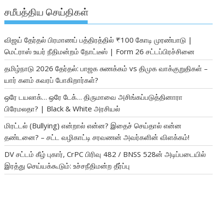
சமீபத்திய செய்திகள்
விஜய் தேர்தல் பிரமாணப் பத்திரத்தில் ₹100 கோடி முரண்பாடு |
மெட்ராஸ் உயர் நீதிமன்றம் நோட்டீஸ் | Form 26 சட்டப்பிரச்சினை
தமிழ்நாடு 2026 தேர்தல்: பாஜக சுணக்கம் vs திமுக வாக்குறுதிகள் –
யார் களம் கவரப் போகிறார்கள்?
ஒரே டயலாக்… ஒரே டேக்… திருமாவை அசிங்கப்படுத்தினாரா
பிரேமலதா? | Black & White அரசியல்
மிரட்டல் (Bullying) என்றால் என்ன? இதைச் செய்தால் என்ன
தண்டனை? – சட்ட வழிகாட்டி சரவணன் அவர்களின் விளக்கம்!
DV சட்டம் கீழ் புகார், CrPC பிரிவு 482 / BNSS 528ன் அடிப்படையில்
இரத்து செய்யக்கூடும்: உச்சநீதிமன்ற தீர்ப்பு