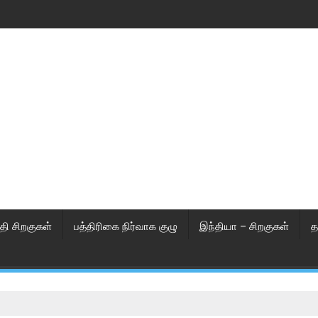
தி சிறகுகள்
பத்திரிகை நிர்வாக குழு
இந்தியா – சிறகுகள்
த