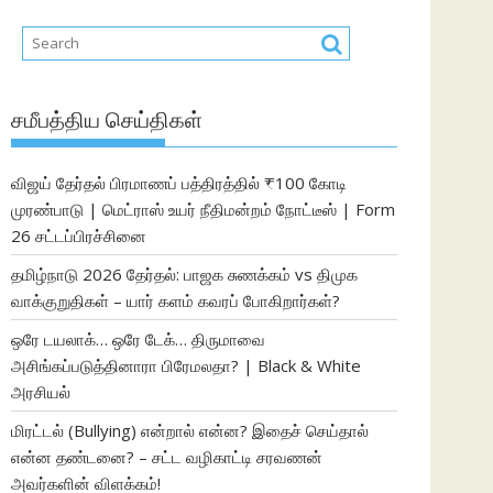
சமீபத்திய செய்திகள்
விஜய் தேர்தல் பிரமாணப் பத்திரத்தில் ₹100 கோடி
முரண்பாடு | மெட்ராஸ் உயர் நீதிமன்றம் நோட்டீஸ் | Form
26 சட்டப்பிரச்சினை
தமிழ்நாடு 2026 தேர்தல்: பாஜக சுணக்கம் vs திமுக
வாக்குறுதிகள் – யார் களம் கவரப் போகிறார்கள்?
ஒரே டயலாக்… ஒரே டேக்… திருமாவை
அசிங்கப்படுத்தினாரா பிரேமலதா? | Black & White
அரசியல்
மிரட்டல் (Bullying) என்றால் என்ன? இதைச் செய்தால்
என்ன தண்டனை? – சட்ட வழிகாட்டி சரவணன்
அவர்களின் விளக்கம்!