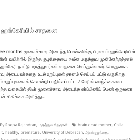
் ஹங்கேரியில் சாதனை
hree months மூளைச்சாவு அடைந்த பெண்ணிக்கு பிரசவம் ஹங்கேரியில்
் வயிற்றில் இருந்த குழந்தையை நவீன மருத்துவ முன்னேற்றத்தால்
்து ஹங்கேரி நாட்டு மருத்துவர்கள் சாதனை செய்துள்ளனர். பொதுவாக
வு அடைபவர்களது உடல் உறுப்புகள் தானம் செய்யப் பட்டு வருகிறது.
ம் உறுப்புகளைக் கொண்டு பாதிக்கப் பட்ட 7 பேரின் வாழ்க்கையை
 அந்த வகையில் திடீர் மூளைச்சாவு அடைந்த கர்ப்பிணிப் பெண் ஒருவரை
டன் சிகிச்சை அளித்து…
,
,
் By Roopa Rajendran
மருத்துவ சிறகுகள்
brain dead mother
Csilla
,
,
,
,
,
it
healthy
premature
University of Debrecen
ஆண்குழந்தை
,
,
,
ுத்துவ வசதி
தேவையான மருத்துவம்
மருத்துவ அறிவியல் மையம்
மருத்துவமனையில்