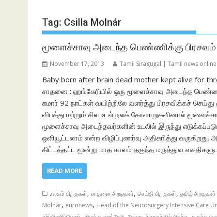
Tag:
Csilla Molnár
மூளைச்சாவு அடைந்த பெண்ணிக்கு பிரசவம
November 17, 2013
Tamil Siragugal | Tamil news online
Baby born after brain dead mother kept alive for t
சாதனை : ஹங்கேரியில் ஒரு மூளைச்சாவு அடைந்த பெண்ணின
சுமார் 92 நாட்கள் வயிற்றிலே வளர்த்து பிரசவிக்கச் செய
விபத்து மற்றும் சில உடல் நலக் கோளாறுகளினால் மூளைச்சா
மூளைச்சாவு அடைந்தவர்களின் உடலில் இருந்து எடுக்கப்படு
ஒளியூட்டலாம் என்ற விழிப்புணர்வு அதிகரித்து வருகிறது.
கிட்டத்தட்ட மூன்று மாத காலம் தகுந்த மருத்துவ வசதிகளு
READ MORE
,
,
,
உலகம் சிறகுகள்
சாதனை சிறகுகள்
செய்தி சிறகுகள்
தமிழ் சிறகுகள
,
,
Molnár
euronews
Head of the Neurosurgery Intensive Care Un
,
,
,
கர்ப்பிணிப்பெண்
கிழக்கு ஹங்கேரி
கோடைக்காலத்தில் பிறந்த
தகுந்த மர