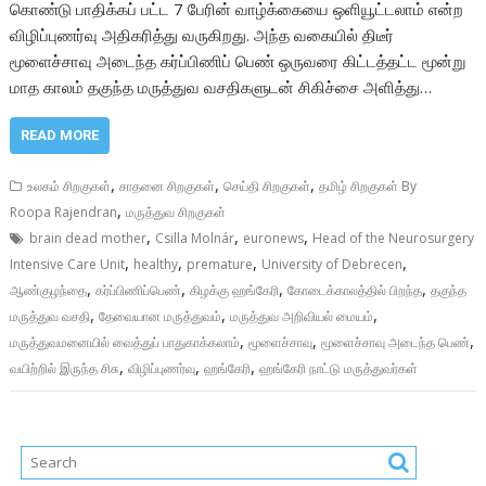
கொண்டு பாதிக்கப் பட்ட 7 பேரின் வாழ்க்கையை ஒளியூட்டலாம் என்ற
விழிப்புணர்வு அதிகரித்து வருகிறது. அந்த வகையில் திடீர்
மூளைச்சாவு அடைந்த கர்ப்பிணிப் பெண் ஒருவரை கிட்டத்தட்ட மூன்று
மாத காலம் தகுந்த மருத்துவ வசதிகளுடன் சிகிச்சை அளித்து…
READ MORE
,
,
,
உலகம் சிறகுகள்
சாதனை சிறகுகள்
செய்தி சிறகுகள்
தமிழ் சிறகுகள் By
,
Roopa Rajendran
மருத்துவ சிறகுகள்
,
,
,
brain dead mother
Csilla Molnár
euronews
Head of the Neurosurgery
,
,
,
,
Intensive Care Unit
healthy
premature
University of Debrecen
,
,
,
,
ஆண்குழந்தை
கர்ப்பிணிப்பெண்
கிழக்கு ஹங்கேரி
கோடைக்காலத்தில் பிறந்த
தகுந்த
,
,
,
மருத்துவ வசதி
தேவையான மருத்துவம்
மருத்துவ அறிவியல் மையம்
,
,
,
மருத்துவமனையில் வைத்துப் பாதுகாக்கலாம்
மூளைச்சாவு
மூளைச்சாவு அடைந்த பெண்
,
,
,
வயிற்றில் இருந்த சிசு
விழிப்புணர்வு
ஹங்கேரி
ஹங்கேரி நாட்டு மருத்துவர்கள்