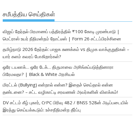
சமீபத்திய செய்திகள்
விஜய் தேர்தல் பிரமாணப் பத்திரத்தில் ₹100 கோடி முரண்பாடு |
மெட்ராஸ் உயர் நீதிமன்றம் நோட்டீஸ் | Form 26 சட்டப்பிரச்சினை
தமிழ்நாடு 2026 தேர்தல்: பாஜக சுணக்கம் vs திமுக வாக்குறுதிகள் –
யார் களம் கவரப் போகிறார்கள்?
ஒரே டயலாக்… ஒரே டேக்… திருமாவை அசிங்கப்படுத்தினாரா
பிரேமலதா? | Black & White அரசியல்
மிரட்டல் (Bullying) என்றால் என்ன? இதைச் செய்தால் என்ன
தண்டனை? – சட்ட வழிகாட்டி சரவணன் அவர்களின் விளக்கம்!
DV சட்டம் கீழ் புகார், CrPC பிரிவு 482 / BNSS 528ன் அடிப்படையில்
இரத்து செய்யக்கூடும்: உச்சநீதிமன்ற தீர்ப்பு