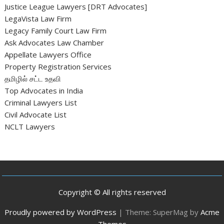
Justice League Lawyers [DRT Advocates]
LegaVista Law Firm
Legacy Family Court Law Firm
Ask Advocates Law Chamber
Appellate Lawyers Office
Property Registration Services
தமிழில் சட்ட உதவி
Top Advocates in India
Criminal Lawyers List
Civil Advocate List
NCLT Lawyers
Copyright © All rights reserved
Proudly powered by WordPress
|
Theme: SuperMag by
Acme
Themes