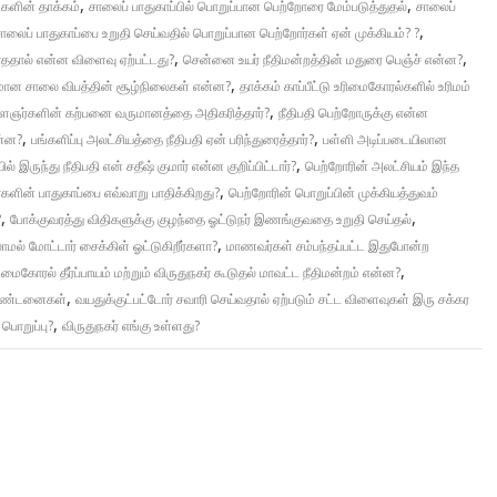
,
,
ிகளின் தாக்கம்
சாலைப் பாதுகாப்பில் பொறுப்பான பெற்றோரை மேம்படுத்துதல்
சாலைப்
,
ாலைப் பாதுகாப்பை உறுதி செய்வதில் பொறுப்பான பெற்றோர்கள் ஏன் முக்கியம்? ?
,
,
லாததால் என்ன விளைவு ஏற்பட்டது?
சென்னை உயர் நீதிமன்றத்தின் மதுரை பெஞ்ச் என்ன?
,
ான சாலை விபத்தின் சூழ்நிலைகள் என்ன?
தாக்கம் காப்பீட்டு உரிமைகோரல்களில் உரிமம்
,
ளைஞர்களின் கற்பனை வருமானத்தை அதிகரித்தார்?
நீதிபதி பெற்றோருக்கு என்ன
,
,
ன்ன?
பங்களிப்பு அலட்சியத்தை நீதிபதி ஏன் பரிந்துரைத்தார்?
பள்ளி அடிப்படையிலான
,
் இருந்து நீதிபதி என் சதீஷ் குமார் என்ன குறிப்பிட்டார்?
பெற்றோரின் அலட்சியம் இந்த
,
ளின் பாதுகாப்பை எவ்வாறு பாதிக்கிறது?
பெற்றோரின் பொறுப்பின் முக்கியத்துவம்
,
,
?
போக்குவரத்து விதிகளுக்கு குழந்தை ஓட்டுநர் இணங்குவதை உறுதி செய்தல்
,
மல் மோட்டார் சைக்கிள் ஓட்டுகிறீர்களா?
மாணவர்கள் சம்பந்தப்பட்ட இதுபோன்ற
,
ரிமைகோரல் தீர்ப்பாயம் மற்றும் விருதுநகர் கூடுதல் மாவட்ட நீதிமன்றம் என்ன?
,
ன தண்டனைகள்
வயதுக்குட்பட்டோர் சவாரி செய்வதால் ஏற்படும் சட்ட விளைவுகள் இரு சக்கர
,
் பொறுப்பு?
விருதுநகர் எங்கு உள்ளது?