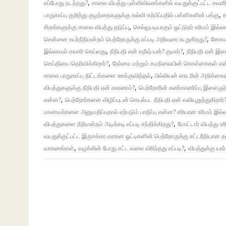
,
எப்போது நடந்தது?
சாலை விபத்து புள்ளிவிவரங்களில் வயதுக்குட்பட்ட சவார
,
பாதுகாப்பு குறித்து குழந்தைகளுக்கு கல்வி கற்பிப்பதில் பள்ளிகளின் பங்கு
ச
,
சிறார்களுக்கு சாலை விபத்து தடுப்பு
செல்லுபடியாகும் ஓட்டுநர் உரிமம் இல்
,
சென்னை உயர்நீதிமன்றம் பெற்றோருக்கு எப்படி அறிவுரை கூறுகிறது?
சோகம
,
,
இல்லாமல் சவாரி செய்வது
நீதிபதி என் சதீஷ் யார்? குமார்?
நீதிபதி ஏன் இ
,
செய்தியை தெரிவிக்கிறார்?
நேர்மை மற்றும் சமநிலையின் கொள்கைகள் எ
,
சாலை பாதுகாப்பு திட்டங்களை ஊக்குவித்தல்
பில்லியன் ரைடரின் அறிக்கையில
,
விபத்துகளுக்கு நீதிபதி ஏன் காரணம்?
பெற்றோரின் கண்காணிப்பு இளைஞர்க
,
என்ன?
பெற்றோர்களை விழிப்புடன் செயல்பட நீதிபதி ஏன் வலியுறுத்துகிறார்
மாணவர்களை அனுமதிப்பதால் ஏற்படும் பாதிப்பு என்ன? சரியான உரிமம் இல்லா
,
விபத்துகளை நீதிமன்றம் அடிக்கடி எப்படி சந்திக்கிறது?
மோட்டார் விபத்து உ
வயதுக்குட்பட்ட இருசக்கர வாகன ஓட்டிகளின் பெற்றோருக்கு சட்டரீதியா
,
,
வாகனங்கள்
வழக்கின் போது சட்ட வலை விரிந்தது எப்படி?
விபத்துக்கு யார