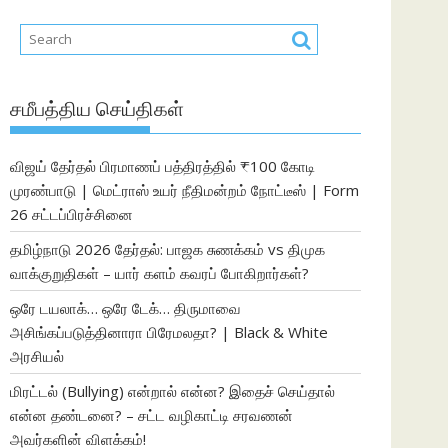
சமீபத்திய செய்திகள்
விஜய் தேர்தல் பிரமாணப் பத்திரத்தில் ₹100 கோடி
முரண்பாடு | மெட்ராஸ் உயர் நீதிமன்றம் நோட்டீஸ் | Form
26 சட்டப்பிரச்சினை
தமிழ்நாடு 2026 தேர்தல்: பாஜக சுணக்கம் vs திமுக
வாக்குறுதிகள் – யார் களம் கவரப் போகிறார்கள்?
ஒரே டயலாக்… ஒரே டேக்… திருமாவை
அசிங்கப்படுத்தினாரா பிரேமலதா? | Black & White
அரசியல்
மிரட்டல் (Bullying) என்றால் என்ன? இதைச் செய்தால்
என்ன தண்டனை? – சட்ட வழிகாட்டி சரவணன்
அவர்களின் விளக்கம்!