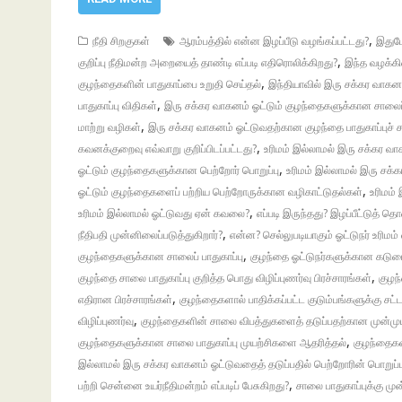
,
நீதி சிறகுகள்
ஆரம்பத்தில் என்ன இழப்பீடு வழங்கப்பட்டது?
இதுப
,
குறிப்பு நீதிமன்ற அறையைத் தாண்டி எப்படி எதிரொலிக்கிறது?
இந்த வழக்கி
,
குழந்தைகளின் பாதுகாப்பை உறுதி செய்தல்
இந்தியாவில் இரு சக்கர வாக
,
பாதுகாப்பு விதிகள்
இரு சக்கர வாகனம் ஓட்டும் குழந்தைகளுக்கான சாலைப்
,
மாற்று வழிகள்
இரு சக்கர வாகனம் ஓட்டுவதற்கான குழந்தை பாதுகாப்புச் ச
,
கவனக்குறைவு எவ்வாறு குறிப்பிடப்பட்டது?
உரிமம் இல்லாமல் இரு சக்கர வா
,
ஓட்டும் குழந்தைகளுக்கான பெற்றோர் பொறுப்பு
உரிமம் இல்லாமல் இரு சக்க
,
ஓட்டும் குழந்தைகளைப் பற்றிய பெற்றோருக்கான வழிகாட்டுதல்கள்
உரிமம்
,
உரிமம் இல்லாமல் ஓட்டுவது ஏன் கவலை?
எப்படி இருந்தது? இழப்பீட்டுத் 
,
நீதிபதி முன்னிலைப்படுத்துகிறார்?
என்ன? செல்லுபடியாகும் ஓட்டுநர் உரிமம்
,
குழந்தைகளுக்கான சாலைப் பாதுகாப்பு
குழந்தை ஓட்டுநர்களுக்கான கடும
,
குழந்தை சாலை பாதுகாப்பு குறித்த பொது விழிப்புணர்வு பிரச்சாரங்கள்
குழந
,
எதிரான பிரச்சாரங்கள்
குழந்தைகளால் பாதிக்கப்பட்ட குடும்பங்களுக்கு சட
,
விழிப்புணர்வு
குழந்தைகளின் சாலை விபத்துகளைத் தடுப்பதற்கான முன்ம
,
குழந்தைகளுக்கான சாலை பாதுகாப்பு முயற்சிகளை ஆதரித்தல்
குழந்தைகள்
இல்லாமல் இரு சக்கர வாகனம் ஓட்டுவதைத் தடுப்பதில் பெற்றோரின் பொறுப்ப
,
பற்றி சென்னை உயர்நீதிமன்றம் எப்படிப் பேசுகிறது?
சாலை பாதுகாப்புக்கு 