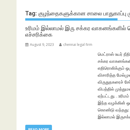
Tag:
குழந்தைகளுக்கான சாலை பாதுகாப்பு 
உரிமம் இல்லாமல் இரு சக்கர வாகனங்களில் செ
எச்சரிக்கை
August 9, 2023
chennai legal firm
மெட்ராஸ் உயர் நீ
சக்கர வாகனங்களி
எதிரொலிக்கும் ஒர
விசாரித்த மேல்மு
விருதுநகரைச் சே
விபத்தில் முத்து
ஏற்பட்டது. . உரி
இந்த வழக்கின் ஒ
கொண்டு வந்தது: 
இல்லாமல் இருசக்
READ MORE