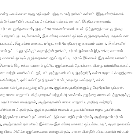
,
ோன்ற செயல்களை அனுமதிப்பதன் பரந்த சமூகத் தாக்கம் என்ன?
இந்த எச்சரிக்கைக்
,
ன் பின்னணியில் பங்களிப்பு அலட்சியம் என்றால் என்ன?
இந்திய சாலைகளில்
,
ன உரிம வயது தேவைகள்
இரு சக்கர வாகனங்களைப் பயன்படுத்துவதற்கான குழந்தை
,
 பாதுகாப்பு நடவடிக்கைகள்
இரு சக்கர வாகனம் ஓட்டும் குழந்தைகளுக்கு பாதுகாப்பான
,
,
ட்டங்கள்
இருசக்கர வாகனம் மற்றும் லாரி மோதியதற்கு காரணம் என்ன?
இறந்தவரின்
,
கனம் ஓட்ட அனுமதிக்கும் சமூகத்தின் தாக்கம்
உரிமம் இல்லாமல் இரு சக்கர வாகனம்
,
ர வாகனம் ஓட்டும் குழந்தைகளை தடுப்பது எப்படி
உரிமம் இல்லாமல் இரு சக்கர வாகனம்
,
 இல்லாமல் இரு சக்கர வாகனம் ஓட்டும் குழந்தைகள் தொடர்பான விபத்து புள்ளிவிவரங்கள்
,
,
தொகை மாற்றியமைக்கப்பட்டது?
எம். முத்துமணி எப்படி இறந்தார்?
என்ன சமூக அச்சுறுத்தலை
,
,
 வகிக்கிறது?
ஏன்? காப்பீட்டு நிறுவனம் மேல்முறையீடு செய்ததா?
கல்வி
,
,
ையான விதிமுறைகளுக்கு பரிந்துரை
குழந்தை ஓட்டுநர்களுக்கு பெற்றோரின் ஒப்புதல்
,
்தை சாலை பாதுகாப்பு விதிமுறைகள் மற்றும் அமலாக்கம்
குழந்தை சாலை விபத்துகளுக்கு
,
்ட உதவி சாலை விபத்துகள்
குழந்தைகளின் சாலை பாதுகாப்பு குறித்த பெற்றோர்
,
,
ுயற்சிகளை ஆதரித்தல்
குழந்தைகளின் சாலைப் பாதுகாப்பிற்கான சமூக முயற்சிகள்
,
 இருசக்கர வாகனம் ஓட்டினால் சட்டரீதியான பாதிப்புகள் உரிமம்
குழந்தைகள் உரிமம்
,
,
ு
குழந்தைகள் ஏன் உரிமம் இல்லாமல் இரு சக்கர வாகனம் ஓட்டக்கூடாது?
சமூக நலனைப்
,
முன்னுரிமை அளிக்க குழந்தைகளை ஊக்குவித்தல்
சாலை விபத்தில் பலியானவரின் சம்பவம்