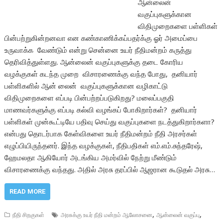
ஆன்லைன்
வகுப்புகளுக்கான
விதிமுறைகளை பள்ளிகள்
பின்பற்றுகின்றனவா என கண்காணிக்கப்பதர்க்கு ஓர் அமைப்பை
உருவாக்க வேண்டும் என்று சென்னை உயர் நீதிமன்றம் கருத்து
தெரிவித்துள்ளது. ஆன்லைன் வகுப்புகளுக்கு தடை கோரிய
வழக்குகள் கடந்த முறை விசாரணைக்கு வந்த போது, தனியார்
பள்ளிகளில் ஆன் லைன் வகுப்புகளுக்கான வழிகாட்டு
விதிமுறைகளை எப்படி பின்பற்றப்படுகிறது? மலைப்பகுதி
மாணவர்களுக்கு எப்படி கல்வி வழங்கப் போகிறார்கள்? தனியார்
பள்ளிகள் முன்கூட்டியே பதிவு செய்து வகுப்புகளை நடத்துகிறார்களா?
என்பது தொடர்பாக கேள்விகளை உயர் நீதிமன்றம் நீதி அரசர்கள்
எழுப்பியிருந்தனர். இந்த வழக்குகள், நீதிபதிகள் எம்.எம்.சுந்தரேஷ்,
ஹேமலதா ஆகியோர் அடங்கிய அமர்வில் நேற்று மீண்டும்
விசாரணைக்கு வந்தது. அதில் அரசு தரப்பில் ஆஜரான கூடுதல் அரசு…
READ MORE
,
,
நீதி சிறகுகள்
அரசுக்கு உயர் நீதி மன்றம் ஆலோசனை
ஆன்லைன் வகுப்பு