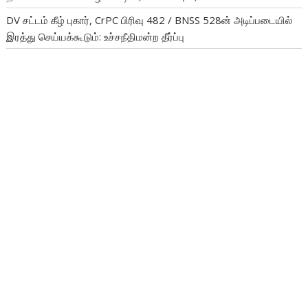
DV சட்டம் கீழ் புகார், CrPC பிரிவு 482 / BNSS 528ன் அடிப்படையில்
இரத்து செய்யக்கூடும்: உச்சநீதிமன்ற தீர்ப்பு