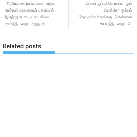
Post
அரசு ஊழியர்களை மாநில
பெண் ஒப்புக்கொண்டாலும்
navigation
தேர்தல் ஆணையர் பதவியில்
போக்சோ குற்றம்
இருந்து உடனடியாக விலக
தொகுக்கத்தக்கது: சென்னை
உச்சநீதிமன்றம் உத்தரவு
உயர் நீதிமன்றம்
Related posts