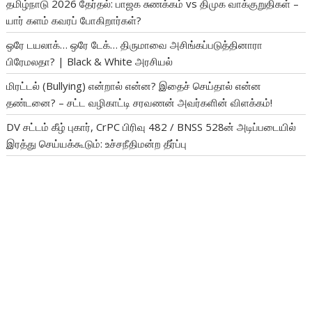
தமிழ்நாடு 2026 தேர்தல்: பாஜக சுணக்கம் vs திமுக வாக்குறுதிகள் –
யார் களம் கவரப் போகிறார்கள்?
ஒரே டயலாக்… ஒரே டேக்… திருமாவை அசிங்கப்படுத்தினாரா
பிரேமலதா? | Black & White அரசியல்
மிரட்டல் (Bullying) என்றால் என்ன? இதைச் செய்தால் என்ன
தண்டனை? – சட்ட வழிகாட்டி சரவணன் அவர்களின் விளக்கம்!
DV சட்டம் கீழ் புகார், CrPC பிரிவு 482 / BNSS 528ன் அடிப்படையில்
இரத்து செய்யக்கூடும்: உச்சநீதிமன்ற தீர்ப்பு