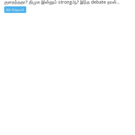
குறைந்ததா? திமுக இன்னும் strongஆ? இந்த debate தான்...
நீதி சிறகுகள்