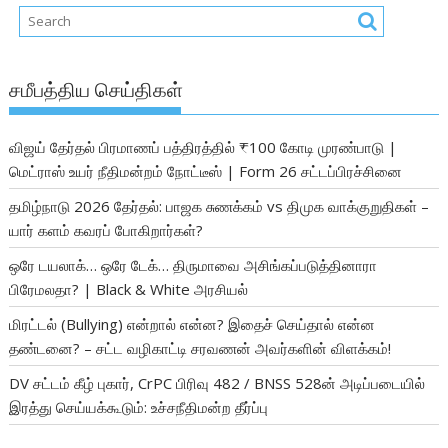
சமீபத்திய செய்திகள்
விஜய் தேர்தல் பிரமாணப் பத்திரத்தில் ₹100 கோடி முரண்பாடு |
மெட்ராஸ் உயர் நீதிமன்றம் நோட்டீஸ் | Form 26 சட்டப்பிரச்சினை
தமிழ்நாடு 2026 தேர்தல்: பாஜக சுணக்கம் vs திமுக வாக்குறுதிகள் –
யார் களம் கவரப் போகிறார்கள்?
ஒரே டயலாக்… ஒரே டேக்… திருமாவை அசிங்கப்படுத்தினாரா
பிரேமலதா? | Black & White அரசியல்
மிரட்டல் (Bullying) என்றால் என்ன? இதைச் செய்தால் என்ன
தண்டனை? – சட்ட வழிகாட்டி சரவணன் அவர்களின் விளக்கம்!
DV சட்டம் கீழ் புகார், CrPC பிரிவு 482 / BNSS 528ன் அடிப்படையில்
இரத்து செய்யக்கூடும்: உச்சநீதிமன்ற தீர்ப்பு