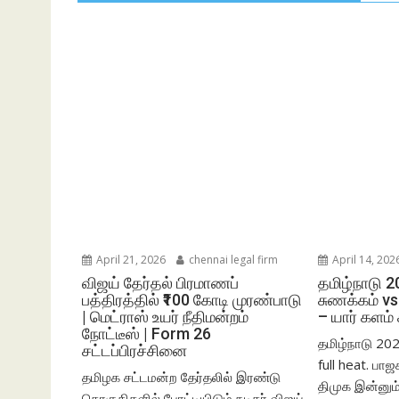
April 21, 2026
chennai legal firm
April 14, 202
விஜய் தேர்தல் பிரமாணப்
தமிழ்நாடு 2
பத்திரத்தில் ₹100 கோடி முரண்பாடு
சுணக்கம் vs
| மெட்ராஸ் உயர் நீதிமன்றம்
– யார் களம்
நோட்டீஸ் | Form 26
தமிழ்நாடு 20
சட்டப்பிரச்சினை
full heat. பா
தமிழக சட்டமன்ற தேர்தலில் இரண்டு
திமுக இன்னும
தொகுதிகளில் போட்டியிடும் நடிகர் விஜய்