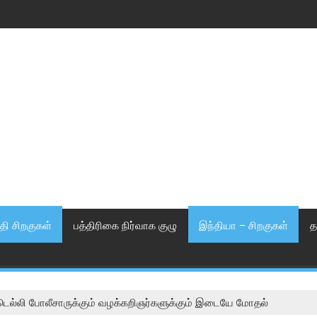
தி சிறகுகள்
பத்திரிகை நிர்வாக குழு
இந்தியா – சிறகுகள்
த
் டெல்லி போலீசாருக்கும் வழக்கறிஞர்களுக்கும் இடையே மோதல்