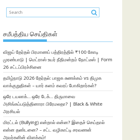
சமீபத்திய செய்திகள்
விஜய் தேர்தல் பிரமாணப் பத்திரத்தில் ₹100 கோடி
முரண்பாடு | மெட்ராஸ் உயர் நீதிமன்றம் நோட்டீஸ் | Form
26 சட்டப்பிரச்சினை
தமிழ்நாடு 2026 தேர்தல்: பாஜக சுணக்கம் vs திமுக
வாக்குறுதிகள் – யார் களம் கவரப் போகிறார்கள்?
ஒரே டயலாக்… ஒரே டேக்… திருமாவை
அசிங்கப்படுத்தினாரா பிரேமலதா? | Black & White
அரசியல்
மிரட்டல் (Bullying) என்றால் என்ன? இதைச் செய்தால்
என்ன தண்டனை? – சட்ட வழிகாட்டி சரவணன்
அவர்களின் விளக்கம்!