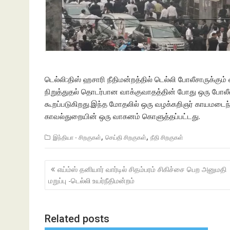
டெல்லி:திஸ் ஹசாரி நீதிமன்றத்தில் டெல்லி போலீசாருக்கு
நிறுத்துதல் தொடர்பான வாக்குவாதத்தின் போது ஒரு போலீஸ
கூறப்படுகிறது.இந்த மோதலில் ஒரு வழக்கறிஞர் காயமடைந்
காவல்துறையின் ஒரு வாகனம் கொளுத்தப்பட்டது.
,
,
இந்தியா - சிறகுகள்
செய்தி சிறகுகள்
நீதி சிறகுகள்
Post
எய்ம்ஸ் தனியார் வார்டில் சிதம்பரம் சிகிச்சை பெற அனுமதி
navigation
மறுப்பு -டெல்லி உயர்நீதிமன்றம்
Related posts