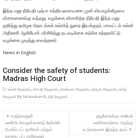
இந்த மனு நீதிபதி புஷ்பா சத்தியநாராயணா முன் வியாழக்கிழமை
விசாரணைக்கு வந்தது. வழக்கை விசாரித்த நீதிபதி இந்த மனு
குறித்து தமிழக தொடக்கக் கல்வித் துறை இயக்குநர், மாவட்டக் கல்வி
அதிகாரி ஆகியோர் பரிசீலித்து நடவடிக்கை எடுக்க உத்தரவிட்டு
வழக்கை முடித்து வைத்தனர்.
News in English
Consider the safety of students:
Madras High Court
,
,
,
,
கல்வி சிறகுகள்
செய்தி சிறகுகள்
சென்னை சிறகுகள்
தமிழக சிறகுகள்
தமிழ்
,
சிறகுகள் By Saravvanan R
நீதி சிறகுகள்
Post
மருந்தாளுநர்
குழந்தைக்கு பாலியல்
navigation
பணியிடங்களுக்கானத் தேர்வில்
வன்கொடுமை அதற்கு
பி.பார்ம் பட்டதாரிகள் மற்றும்
உடந்தையாக இருந்த தாய்
ஏனைய பட்டதாரிகளும்