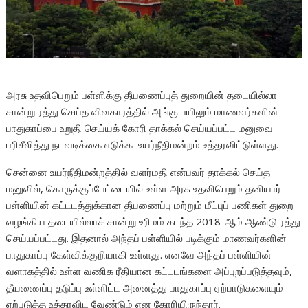
அரசு உதவிபெறும் பள்ளிக்கு தீயணைப்புத் துறையின் தடையில்லா
சான்று ரத்து செய்த விவகாரத்தில் அங்கு பயிலும் மாணவர்களின்
பாதுகாப்பை உறுதி செய்யக் கோரி தாக்கல் செய்யப்பட்ட மனுவை
பரிசீலித்து நடவடிக்கை எடுக்க உயர்நீதிமன்றம் உத்தரவிட்டுள்ளது.
சென்னை உயர்நீதிமன்றத்தில் வளர்மதி என்பவர் தாக்கல் செய்த
மனுவில், கொருக்குப்பேட்டையில் உள்ள அரசு உதவிபெறும் தனியார்
பள்ளியின் கட்டடத்துக்கான தீயணைப்பு மற்றும் மீட்புப் பணிகள் துறை
வழங்கிய தடையில்லாச் சான்று உரிமம் கடந்த 2018-ஆம் ஆண்டு ரத்து
செய்யப்பட்டது. இதனால் அந்தப் பள்ளியில் படிக்கும் மாணவர்களின்
பாதுகாப்பு கேள்விக்குறியாகி உள்ளது. எனவே அந்தப் பள்ளியின்
வளாகத்தில் உள்ள வணிக ரீதியான கட்டடங்களை அப்புறப்படுத்தவும்,
தீயணைப்பு தடுப்பு உள்ளிட்ட அனைத்து பாதுகாப்பு ஏற்பாடுகளையும்
ஏற்படுத்த உத்தரவிட வேண்டும் என கோரியிருந்தார்.