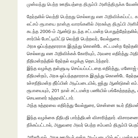
முன்வந்து பெற்ற ஊதியத்தை திரும்பி அளித்திருக்க வேண்டும
தேர்தலில் வெற்றி பெற்றது செல்லாது என அறிவிக்கப்பட்ட 
லட்சம் ரூபாயை நான்கு வாரங்களில் அரசுக்கு திருப்பி அளி
கடந்த 2006-ம் ஆண்டு நடந்த சட்டமன்ற பொதுத்தேர்தலில்,
சார்பில் போட்டியிட்டு வெற்றி பெற்றவர், வேல்துரை.
அரசு ஒப்பந்ததாரராக இருந்து கொண்டே சட்டமன்ற தேர்தலில
செல்லாது என அறிவிக்கக் கோரியும், அவரை எதிர்த்து அதி
நீதிமன்றத்தில் தேர்தல் வழக்கு தொடர்ந்தார்.
இந்த வழக்கு தள்ளுபடி செய்யப்பட்டதை எதிர்த்து, மனோஜ் 
நீதிமன்றம், அரசு ஒப்பந்ததாரராக இருந்து கொண்டே தேர்தலி
உச்சநீதிமன்ற தீர்ப்பின் அடிப்படையில், ஐந்து ஆண்டுகள் 
ரூபாயையும், 201 நாள் சட்டமன்ற பணியில் பங்கேற்றதற்கு, 
செயலாளர் உத்தரவிட்டார்.
அந்த உத்தரவை எதிர்த்து வேல்துரை, சென்னை உயர் நீதிமன்
இந்த வழக்கை நீதிபதி பார்த்திபன் விசாரித்தார். விசாரணைய
நீக்கப்பட்டால், அதுவரை அவர் பெற்ற சம்பளம் திரும்பி பெறப
அதேபோல், அரசு ஊழியர் என்ற அடிப்படையில் சட்டமன்ற உற