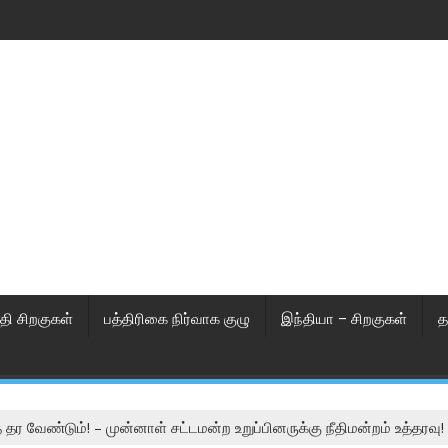
தி சிறகுகள்
பத்திரிகை நிர்வாக குழு
இந்தியா – சிறகுகள்
த
 தர வேண்டும்! – முன்னாள் சட்டமன்ற உறுப்பினருக்கு நீதிமன்றம் உத்தரவு!