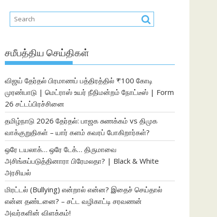
சமீபத்திய செய்திகள்
விஜய் தேர்தல் பிரமாணப் பத்திரத்தில் ₹100 கோடி
முரண்பாடு | மெட்ராஸ் உயர் நீதிமன்றம் நோட்டீஸ் | Form
26 சட்டப்பிரச்சினை
தமிழ்நாடு 2026 தேர்தல்: பாஜக சுணக்கம் vs திமுக
வாக்குறுதிகள் – யார் களம் கவரப் போகிறார்கள்?
ஒரே டயலாக்… ஒரே டேக்… திருமாவை
அசிங்கப்படுத்தினாரா பிரேமலதா? | Black & White
அரசியல்
மிரட்டல் (Bullying) என்றால் என்ன? இதைச் செய்தால்
என்ன தண்டனை? – சட்ட வழிகாட்டி சரவணன்
அவர்களின் விளக்கம்!