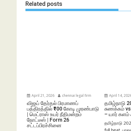
Related posts
April 21, 2026
chennai legal firm
April 14, 202
விஜய் தேர்தல் பிரமாணப்
தமிழ்நாடு 2
பத்திரத்தில் ₹100 கோடி முரண்பாடு
சுணக்கம் vs
| மெட்ராஸ் உயர் நீதிமன்றம்
– யார் களம்
நோட்டீஸ் | Form 26
தமிழ்நாடு 20
சட்டப்பிரச்சினை
full heat. பா