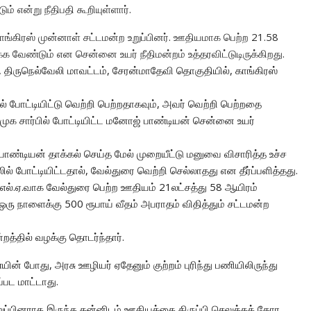
் என்று நீதிபதி கூறியுள்ளார்.
காங்கிரஸ் முன்னாள் சட்டமன்ற உறுப்பினர். ஊதியமாக பெற்ற 21.58
க்க வேண்டும் என சென்னை உயர் நீதிமன்றம் உத்தரவிட்டுடிருக்கிறது.
 திருநெல்வேலி மாவட்டம், சேரன்மாதேவி தொகுதியில், காங்கிரஸ்
் போட்டியிட்டு வெற்றி பெற்றதாகவும், அவர் வெற்றி பெற்றதை
முக சார்பில் போட்டியிட்ட மனோஜ் பாண்டியன் சென்னை உயர்
பாண்டியன் தாக்கல் செய்த மேல் முறையீட்டு மனுவை விசாரித்த உச்ச
ல் போட்டியிட்டதால், வேல்துரை வெற்றி செல்லாதது என தீர்ப்பளித்தது.
எம்.எல்.ஏ.வாக வேல்துரை பெற்ற ஊதியம் 21லட்சத்து 58 ஆயிரம்
ஒரு நாளைக்கு 500 ரூபாய் வீதம் அபராதம் விதித்தும் சட்டமன்ற
றத்தில் வழக்கு தொடர்ந்தார்.
ின் போது, அரசு ஊழியர் ஏதேனும் குற்றம் புரிந்து பணியிலிருந்து
்பட மாட்டாது.
ுப்பினராக இருந்த தன்னிடம் ஊதியத்தை திருப்பி செலுத்தக் கோர