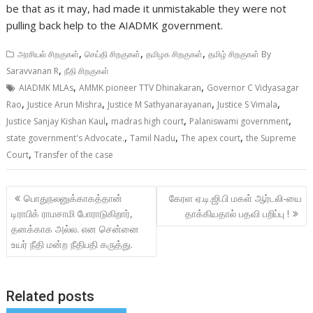
be that as it may, had made it unmistakable they were not
pulling back help to the AIADMK government.
,
,
,
அரசியல் சிறகுகள்
செய்தி சிறகுகள்
தமிழக சிறகுகள்
தமிழ் சிறகுகள் By
,
Saravvanan R
நீதி சிறகுகள்
,
,
AIADMK MLAs
AMMK pioneer TTV Dhinakaran
Governor C Vidyasagar
,
,
,
,
Rao
Justice Arun Mishra
Justice M Sathyanarayanan
Justice S Vimala
,
,
,
Justice Sanjay Kishan Kaul
madras high court
Palaniswami government
,
,
,
state government's Advocate.
Tamil Nadu
The apex court
the Supreme
,
Court
Transfer of the case
Post
பொதுநலனுக்காகத்தான்
கேரள ஏ.டி.ஜி.பி மகள் ஆர்டலி-யை
navigation
டிராபிக் ராமசாமி போராடுகிறார்,
தாக்கியதால் பதவி பறிப்பு !
தனக்காக அல்ல. என சென்னை
உயர் நீதி மன்ற நீதிபதி கருத்து.
Related posts