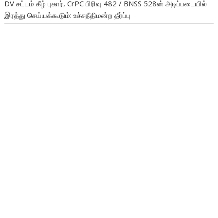
DV சட்டம் கீழ் புகார், CrPC பிரிவு 482 / BNSS 528ன் அடிப்படையில்
இரத்து செய்யக்கூடும்: உச்சநீதிமன்ற தீர்ப்பு