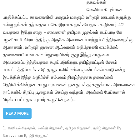
தகவல்கள்
வெளியாகியுள்ளன
பாதிக்கப்பட்ட சரவணனின் மகனும் மகளும் உள்ளூர் ஊடகங்களுக்கு
எஸ்ஐ தங்கள் தந்தையை கொடூரமாக தாக்கியதாக கூறினார் 42
வயதான இந்து சாது – சரவணன் தமிழக முதல்வர் எடப்பாடி கே
பழனிசாமி கிராமத்திற்கு அருகே அவமானம் மற்றும் சித்திரவதைக்கு
ஆளானார், உள்ளூர் துணை ஆய்வாளர் அந்தோணி மைக்கேல்
தலைமையிலான காவல்துறையினர் குழு இந்து சாதுவை
அவமானப்படுத்தியதாக கூறப்படுகிறது. தமிழ்நாட்டின் சேலம்
மாவட்டத்தில் சங்ககிரி தாலுகாவில் உள்ள குண்டங்கல் காடு என்ற
இடத்தில் இந்த அதிர்ச்சி சம்பவம் நிகழ்ந்ததாக தகவல்கள்
தெரிவிக்கின்றன. சாது சரவணன் தனது பக்தர்களுக்காக அமாவாசை
நாட்களில் சிறப்பு பூஜைகள் செய்து வந்தார், அவர்கள் பேய்களால்
பிடிக்கப்பட்டதாக புகார் கூறுகின்றனர்.…
READ MORE
,
,
,
அரசியல் சிறகுகள்
செய்தி சிறகுகள்
தமிழக சிறகுகள்
தமிழ் சிறகுகள் By
,
Saravvanan R
நீதி சிறகுகள்