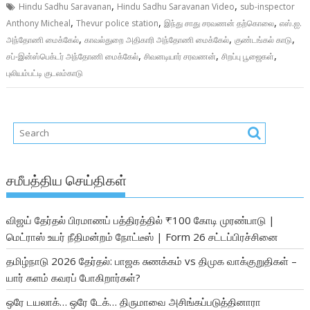
,
,
Hindu Sadhu Saravanan
Hindu Sadhu Saravanan Video
sub-inspector
,
,
,
Anthony Micheal
Thevur police station
இந்து சாது சரவணன் தற்கொலை
எஸ்.ஐ.
,
,
,
அந்தோணி மைக்கேல்
காவல்துறை அதிகாரி அந்தோணி மைக்கேல்
குண்டங்கல் காடு
,
,
,
சப்-இன்ஸ்பெக்டர் அந்தோணி மைக்கேல்
சிவனடியார் சரவணன்
சிறப்பு பூஜைகள்
புலியம்பட்டி குடலம்காடு
சமீபத்திய செய்திகள்
விஜய் தேர்தல் பிரமாணப் பத்திரத்தில் ₹100 கோடி முரண்பாடு |
மெட்ராஸ் உயர் நீதிமன்றம் நோட்டீஸ் | Form 26 சட்டப்பிரச்சினை
தமிழ்நாடு 2026 தேர்தல்: பாஜக சுணக்கம் vs திமுக வாக்குறுதிகள் –
யார் களம் கவரப் போகிறார்கள்?
ஒரே டயலாக்… ஒரே டேக்… திருமாவை அசிங்கப்படுத்தினாரா