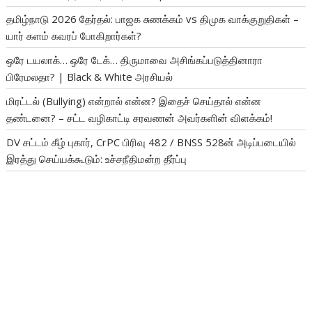
தமிழ்நாடு 2026 தேர்தல்: பாஜக சுணக்கம் vs திமுக வாக்குறுதிகள் –
யார் களம் கவரப் போகிறார்கள்?
ஒரே டயலாக்… ஒரே டேக்… திருமாவை அசிங்கப்படுத்தினாரா
பிரேமலதா? | Black & White அரசியல்
மிரட்டல் (Bullying) என்றால் என்ன? இதைச் செய்தால் என்ன
தண்டனை? – சட்ட வழிகாட்டி சரவணன் அவர்களின் விளக்கம்!
DV சட்டம் கீழ் புகார், CrPC பிரிவு 482 / BNSS 528ன் அடிப்படையில்
இரத்து செய்யக்கூடும்: உச்சநீதிமன்ற தீர்ப்பு