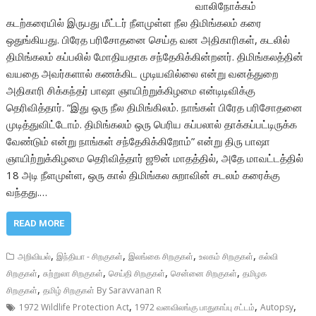
வாலிநோக்கம்
கடற்கரையில் இருபது மீட்டர் நீளமுள்ள நீல திமிங்கலம் கரை
ஒதுங்கியது. பிரேத பரிசோதனை செய்த வன அதிகாரிகள், கடலில்
திமிங்கலம் கப்பலில் மோதியதாக சந்தேகிக்கின்றனர். திமிங்கலத்தின்
வயதை அவர்களால் கணக்கிட முடியவில்லை என்று வனத்துறை
அதிகாரி சிக்கந்தர் பாஷா ஞாயிற்றுக்கிழமை என்டிடிவிக்கு
தெரிவித்தார். “இது ஒரு நீல திமிங்கிலம். நாங்கள் பிரேத பரிசோதனை
முடித்துவிட்டோம். திமிங்கலம் ஒரு பெரிய கப்பலால் தாக்கப்பட்டிருக்க
வேண்டும் என்று நாங்கள் சந்தேகிக்கிறோம்” என்று திரு பாஷா
ஞாயிற்றுக்கிழமை தெரிவித்தார் ஜூன் மாதத்தில், அதே மாவட்டத்தில்
18 அடி நீளமுள்ள, ஒரு கால் திமிங்கல சுறாவின் சடலம் கரைக்கு
வந்தது.…
READ MORE
,
,
,
,
அறிவியல்
இந்தியா - சிறகுகள்
இலங்கை சிறகுகள்
உலகம் சிறகுகள்
கல்வி
,
,
,
,
சிறகுகள்
சுற்றுலா சிறகுகள்
செய்தி சிறகுகள்
சென்னை சிறகுகள்
தமிழக
,
சிறகுகள்
தமிழ் சிறகுகள் By Saravvanan R
,
,
,
1972 Wildlife Protection Act
1972 வனவிலங்கு பாதுகாப்பு சட்டம்
Autopsy