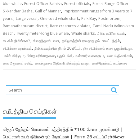
,
,
,
blue whale
Forest Officer Sathish
Forest officials
Forest Range Officer
,
,
Sikkanthar Basha
Gulf of Mannar
Imprisonment ranges from 3 years to 7
,
,
,
,
,
years.
Large vessel
One-toed whale shark
Palk Bay
Postmortem
,
,
Ramanathapuram district
Rare creatures violates
Tamil Nadu Valinokkam
,
,
,
,
Beach
Twenty meter-long blue whale
Whale sharks
அரிய உயிரினங்கள்
,
,
,
கடலில் திமிங்கலம்
சிறைத்தண்டனை
தமிழகத்தின் ராமநாதபுரம் மாவட்டத்தில்
,
,
,
திமிங்கல சுறாக்கள்
திமிங்கலத்தின் நீளம் 20 மீட்டர்
நீல திமிங்கலம் கரை ஒதுங்கியது
,
,
,
,
,
பால்க் விரிகுடா
பிரேத பரிசோதனை
புதுடெல்லி
மன்னார் வளைகுடா
வன அதிகாரிகள்
,
,
வன அலுவலர் சதீஷ்
வனத்துறை அதிகாரி சிக்கந்தர் பாஷா
வாலிநோக்கம் கடற்கரை
சமீபத்திய செய்திகள்
விஜய் தேர்தல் பிரமாணப் பத்திரத்தில் ₹100 கோடி முரண்பாடு |
மெட்ராஸ் உயர் நீதிமன்றம் நோட்டீஸ் | Form 26 சட்டப்பிரச்சினை