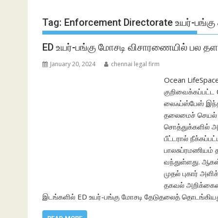
Tag:
Enforcement Directorate உயர்-பங்கு
ED உயர்-பங்கு மோசடி விசாரணையில் பல
January 20, 2024
chennai legal firm
Ocean LifeSpac
குறிவைக்கப்பட்ட
லைஃப்ஸ்பேஸ் இந்த
தலைமைச் செயல் 
சொத்துக்களில் 
பீட்டரால் நீக்கப
பாலசுப்ரமணியம் த
வந்துள்ளது. ஆகஸ
முதல் புகார் அள
தகவல் அறிக்கைய
இடங்களில் ED உயர்-பங்கு மோசடி தேடுதலைத் தொடங்கியத