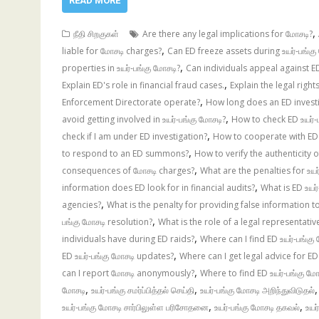
READ MORE
,
நீதி சிறகுகள்
Are there any legal implications for மோசடி?
,
liable for மோசடி charges?
Can ED freeze assets during உயர்-பங்கு
,
properties in உயர்-பங்கு மோசடி?
Can individuals appeal against E
,
Explain ED's role in financial fraud cases.
Explain the legal righ
,
Enforcement Directorate operate?
How long does an ED investi
,
avoid getting involved in உயர்-பங்கு மோசடி?
How to check ED உயர்-ப
,
check if I am under ED investigation?
How to cooperate with ED 
,
to respond to an ED summons?
How to verify the authenticity o
,
consequences of மோசடி charges?
What are the penalties for உயர
,
information does ED look for in financial audits?
What is ED உயர்
,
agencies?
What is the penalty for providing false information t
,
பங்கு மோசடி resolution?
What is the role of a legal representativ
,
individuals have during ED raids?
Where can I find ED உயர்-பங்கு
,
ED உயர்-பங்கு மோசடி updates?
Where can I get legal advice for E
,
can I report மோசடி anonymously?
Where to find ED உயர்-பங்கு மோ
,
,
மோசடி
உயர்-பங்கு சமர்ப்பித்தல் செய்தி
உயர்-பங்கு மோசடி அறிந்துவிடுதல்
,
,
உயர்-பங்கு மோசடி சார்பிலுள்ள பரிசோதனை
உயர்-பங்கு மோசடி தகவல்
உயர