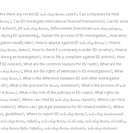
,
Are there any recent ED உயர்-பங்கு மோசடி cases?
Can companies be held
,
,
 மோசடி?
Can ED investigate international financial transactions?
Can ED seize
,
,
,
D actions?
ED உயர்-பங்கு மோசடி
Enforcement Directorate உயர்-பங்கு தள்ளுபடி
,
,
ts during ED questioning.
Explain the process of ED investigation.
How does
,
,
gation usually take?
How to appeal against ED உயர்-பங்கு மோசடி?
How to
,
,
ங்கு மோசடி status?
How to check if a company is under ED scrutiny?
How to
,
,
during an investigation?
How to file a complaint against ED actions?
How
,
,
f ED notices?
What are the common reasons for ED raids?
What are the
,
,
்-பங்கு மோசடி?
What are the rights of witnesses in ED investigations?
What
,
-பங்கு மோசடி?
What is the difference between ED and other investigative
,
,
o ED?
What is the process for மோசடி resolution?
What is the process of உயர்-
,
,
e in மோசடி?
What is the role of the judiciary in ED cases?
What rights do
,
,
 மோசடி news?
Where can I find ED உயர்-பங்கு மோசடி reports?
Where can I find
,
,
D matters?
Where can I get legal assistance for ED-related matters?
Where
,
,
சடி guidelines?
Where to report ED உயர்-பங்கு மோசடி?
உயர்-பங்கு கொள்கைகள்
,
,
,
,
உயர்-பங்கு மோசடி அறிவிப்பு
உயர்-பங்கு மோசடி கட்டுப்பாடு
உயர்-பங்கு மோசடி சம்பாதிப்பு
,
,
்-பங்கு மோசடி நேரிய அறிவிப்பு
உயர்-பங்கு மோசடி விமர்சனம்
உயர்-பங்கு விமர்சனம்