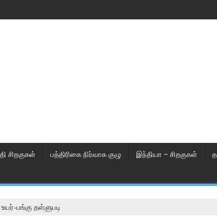
தி சிறகுகள்
பத்திரிகை நிர்வாக குழு
இந்தியா – சிறகுகள்
த
யர்-பங்கு தள்ளுபடி