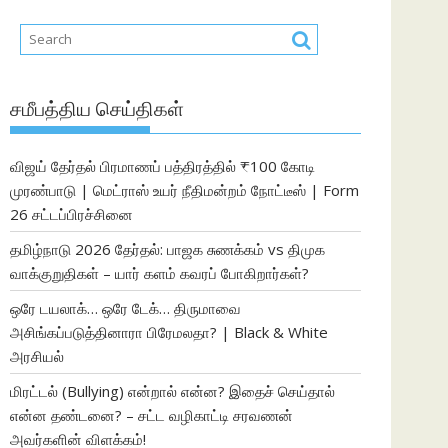
சமீபத்திய செய்திகள்
விஜய் தேர்தல் பிரமாணப் பத்திரத்தில் ₹100 கோடி
முரண்பாடு | மெட்ராஸ் உயர் நீதிமன்றம் நோட்டீஸ் | Form
26 சட்டப்பிரச்சினை
தமிழ்நாடு 2026 தேர்தல்: பாஜக சுணக்கம் vs திமுக
வாக்குறுதிகள் – யார் களம் கவரப் போகிறார்கள்?
ஒரே டயலாக்… ஒரே டேக்… திருமாவை
அசிங்கப்படுத்தினாரா பிரேமலதா? | Black & White
அரசியல்
மிரட்டல் (Bullying) என்றால் என்ன? இதைச் செய்தால்
என்ன தண்டனை? – சட்ட வழிகாட்டி சரவணன்
அவர்களின் விளக்கம்!