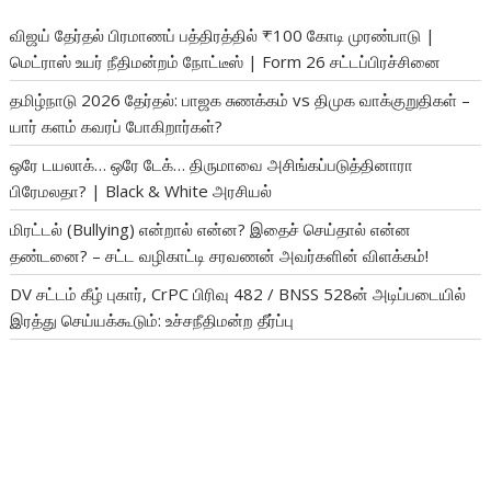
விஜய் தேர்தல் பிரமாணப் பத்திரத்தில் ₹100 கோடி முரண்பாடு |
மெட்ராஸ் உயர் நீதிமன்றம் நோட்டீஸ் | Form 26 சட்டப்பிரச்சினை
தமிழ்நாடு 2026 தேர்தல்: பாஜக சுணக்கம் vs திமுக வாக்குறுதிகள் –
யார் களம் கவரப் போகிறார்கள்?
ஒரே டயலாக்… ஒரே டேக்… திருமாவை அசிங்கப்படுத்தினாரா
பிரேமலதா? | Black & White அரசியல்
மிரட்டல் (Bullying) என்றால் என்ன? இதைச் செய்தால் என்ன
தண்டனை? – சட்ட வழிகாட்டி சரவணன் அவர்களின் விளக்கம்!
DV சட்டம் கீழ் புகார், CrPC பிரிவு 482 / BNSS 528ன் அடிப்படையில்
இரத்து செய்யக்கூடும்: உச்சநீதிமன்ற தீர்ப்பு