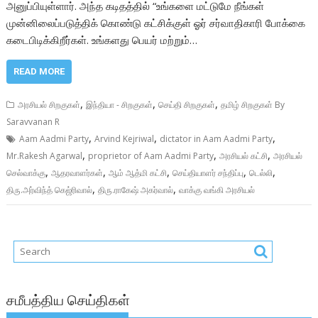
அனுப்பியுள்ளார். அந்த கடிதத்தில் “உங்களை மட்டுமே நீங்கள்
முன்னிலைப்படுத்திக் கொண்டு கட்சிக்குள் ஓர் சர்வாதிகாரி போக்கை
கடைபிடிக்கிறீர்கள். உங்களது பெயர் மற்றும்…
READ MORE
,
,
,
அரசியல் சிறகுகள்
இந்தியா - சிறகுகள்
செய்தி சிறகுகள்
தமிழ் சிறகுகள் By
Saravvanan R
,
,
,
Aam Aadmi Party
Arvind Kejriwal
dictator in Aam Aadmi Party
,
,
,
Mr.Rakesh Agarwal
proprietor of Aam Aadmi Party
அரசியல் கட்சி
அரசியல்
,
,
,
,
,
செல்வாக்கு
ஆதரவாளர்கள்
ஆம் ஆத்மி கட்சி
செய்தியாளர் சந்திப்பு
டெல்லி
,
,
திரு.அர்விந்த் கெஜ்ரிவால்
திரு.ராகேஷ் அகர்வால்
வாக்கு வங்கி அரசியல்
சமீபத்திய செய்திகள்