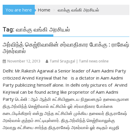
You are here
Home
வாக்கு வங்கி அரசியல்
Tag:
வாக்கு வங்கி அரசியல்
அர்விந்த் கெஜ்ரிவாலின் சர்வாதிகார போக்கு : ராகேஷ்
அகர்வால்
November 12, 2013
Tamil Siragugal | Tamil news online
Delhi: Mr.Rakesh Agarwal a Senior leader of Aam Aadmi Party
criticized Arvind Kejriwal that he is a dictator in Aam Aadmi
Party publicizing himself alone. In delhi only pictures of Arvind
Kejriwal can be found acting like proprietor of Aam Aadmi
Party டெல்லி : ஆம் ஆத்மி கட்சியினுடைய நிறுவனரும் தலைவருமான
திரு.அர்விந்த் கெஜ்ரிவால் கட்சியில் ஓர் சர்வாதிகார போக்கை
கடைபிடிக்கிறார் என்று அந்த கட்சியின் முக்கிய தலைவர் திரு.ராகேஷ்
அகர்வால் குற்றம் சாட்டியுள்ளார். திரு.அர்விந்த் கெஜ்ரிவாலுக்கு
அவரது கட்சியை சார்ந்த திரு.ராகேஷ் அகர்வால் ஓர் கடிதம் எழுதி