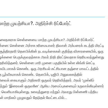
 முயற்சியா?. அதிர்ச்சி ரிப்போர்ட்
தலைநகராக சென்னையை மாற்ற முயற்சியா?. அதிர்ச்சி ரிப்போர்ட்
ன்னை: சென்னை அச்சக உரிமையாளர் திவான் அக்பரைக் கடத்தி மிரட்டி
 சூத்திரதாரி தௌபிக்கின் நடவடிக்கைகள் குறித்த விசாரணையில், ஒரு
ழுக்களை பெருக்குவதற்காக அவர் நிதி திரட்டுவதாக தெரியவந்துள்ளது
ெரிவித்தனர். சென்னை பாரி முனை பகுதியில் உள்ள லிங்கி செட்டி
டமாகக் கொண்ட ஒரு அரசியல் கட்சியான தஞ்சை மாவட்டத்தில்
 பூர்வீகமாகக் கொண்ட தௌபிக், டிஜிபி அலுவலகத்தில்
வைக் கையாளும் அதிகாரி ஒருவர் தெரிவித்தார். அவர் ‘முஸ்லீம்
 மற்றும் ‘இரைவன் ஒருவனே’ ஆகிய அமைப்புகளையும் உருவாக்கியுள்ளார்
 வெளியாகியுள்ளது. உளவுத்துறை மற்றும் அவரது பின்னணி பற்றிய
ள் மாநிலம் முழுவதும் தேடுதல் வேட்டையில்…