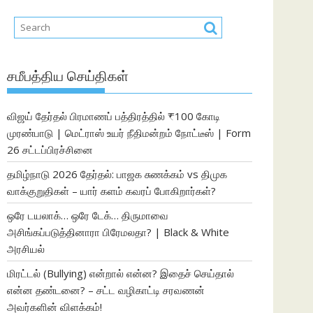
சமீபத்திய செய்திகள்
விஜய் தேர்தல் பிரமாணப் பத்திரத்தில் ₹100 கோடி
முரண்பாடு | மெட்ராஸ் உயர் நீதிமன்றம் நோட்டீஸ் | Form
26 சட்டப்பிரச்சினை
தமிழ்நாடு 2026 தேர்தல்: பாஜக சுணக்கம் vs திமுக
வாக்குறுதிகள் – யார் களம் கவரப் போகிறார்கள்?
ஒரே டயலாக்… ஒரே டேக்… திருமாவை
அசிங்கப்படுத்தினாரா பிரேமலதா? | Black & White
அரசியல்
மிரட்டல் (Bullying) என்றால் என்ன? இதைச் செய்தால்
என்ன தண்டனை? – சட்ட வழிகாட்டி சரவணன்
அவர்களின் விளக்கம்!