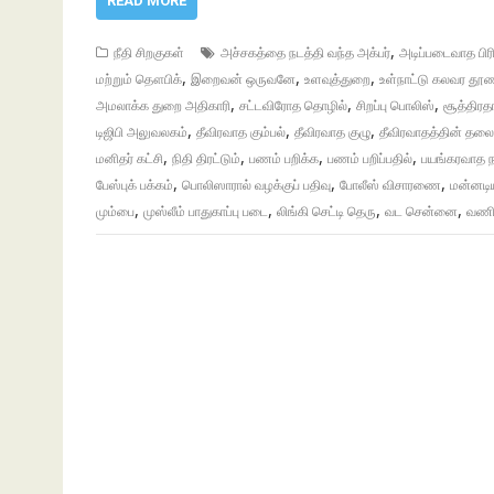
READ MORE
,
நீதி சிறகுகள்
அச்சகத்தை நடத்தி வந்த அக்பர்
அடிப்படைவாத பிரி
,
,
,
மற்றும் தௌபிக்
இறைவன் ஒருவனே
உளவுத்துறை
உள்நாட்டு கலவர தூண
,
,
,
அமலாக்க துறை அதிகாரி
சட்டவிரோத தொழில்
சிறப்பு பொலிஸ்
சூத்திரத
,
,
,
டிஜிபி அலுவலகம்
தீவிரவாத கும்பல்
தீவிரவாத குழு
தீவிரவாதத்தின் த
,
,
,
,
மனிதர் கட்சி
நிதி திரட்டும்
பணம் பறிக்க
பணம் பறிப்பதில்
பயங்கரவாத 
,
,
,
பேஸ்புக் பக்கம்
பொலிஸாரால் வழக்குப் பதிவு
போலீஸ் விசாரணை
மன்னடிய
,
,
,
,
மும்பை
முஸ்லீம் பாதுகாப்பு படை
லிங்கி செட்டி தெரு
வட சென்னை
வணிக