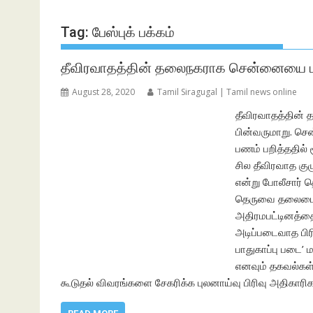
Tag:
பேஸ்புக் பக்கம்
தீவிரவாதத்தின் தலைநகராக சென்னையை மாற்ற
August 28, 2020
Tamil Siragugal | Tamil news online
தீவிரவாதத்தின் 
பின்வருமாறு. செ
பணம் பறித்ததில்
சில தீவிரவாத கு
என்று போலீசார் த
தெருவை தலைமையி
அதிரமபட்டினத்தை
அடிப்படைவாத பிரி
பாதுகாப்பு படை’
எனவும் தகவல்கள்
கூடுதல் விவரங்களை சேகரிக்க புலனாய்வு பிரிவு அதிகாரிக