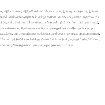
,
,
,
,
,
வு
அதிரமபட்டினம்
அதிர்ச்சி ரிப்போர்ட்
அரசியல் கட்சி
இம்ரானுடன் தௌபிக்
இம்ரான்
,
,
,
,
்டுதல்
எண்ணெய் தொழிலதிபர்
என்ஐஏ அதிகாரி
கடத்தி மிரட்டி பணம் பறித்ததில்
சட்ட
,
,
,
ாரி தௌபிக்
சென்னை அச்சக உரிமையாளர் திவான் அக்பர்
சென்னை பாரி முனை பகுதி
,
,
,
லைநகராக சென்னை
தேசிய புலனாய்வு அமைப்பு (என்ஐஏ)
நாட்டில் அமைதியின்மை
நாம்
,
,
,
நடவடிக்கை
பாரிமுனையில் உள்ள போர்த்துகீசிய சர்ச் சாலை
புலனாய்வு பிரிவு அதிகாரிகள்
,
,
ில் உள்ள முத்தியல்பேட்டைச் சேர்ந்த திவான் அக்பர்
மாநிலம் முழுவதும் தேடுதல் வேட்டை
,
ர்களை குறிவைத்து பணம் பறிப்பதில்
வழக்குகள் பற்றிய தகவல்