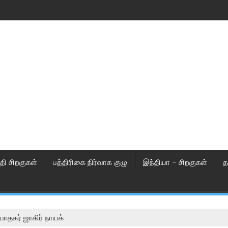
தி சிறகுகள்
பத்திரிகை நிர்வாக குழு
இந்தியா – சிறகுகள்
த
ோதகர் ஜாகிர் நாயக்