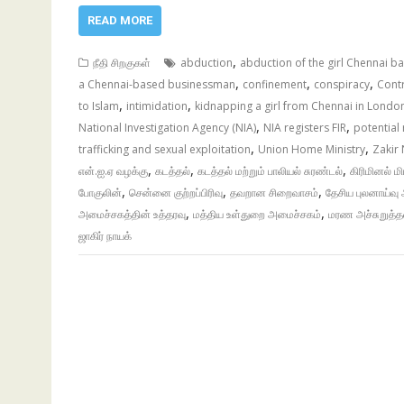
READ MORE
,
நீதி சிறகுகள்
abduction
abduction of the girl Chennai b
,
,
,
a Chennai-based businessman
confinement
conspiracy
Contr
,
,
to Islam
intimidation
kidnapping a girl from Chennai in Londo
,
,
National Investigation Agency (NIA)
NIA registers FIR
potential
,
,
trafficking and sexual exploitation
Union Home Ministry
Zakir 
,
,
,
என்.ஐ.ஏ வழக்கு
கடத்தல்
கடத்தல் மற்றும் பாலியல் சுரண்டல்
கிரிமினல் மி
,
,
,
போகுலின்
சென்னை குற்றப்பிரிவு
தவறான சிறைவாசம்
தேசிய புலனாய்வு 
,
,
அமைச்சகத்தின் உத்தரவு
மத்திய உள்துறை அமைச்சகம்
மரண அச்சுறுத்த
ஜாகிர் நாயக்