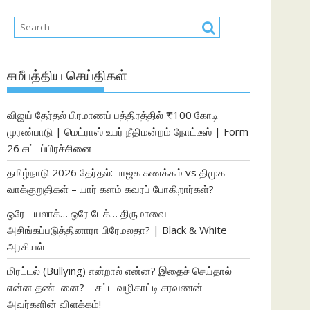
சமீபத்திய செய்திகள்
விஜய் தேர்தல் பிரமாணப் பத்திரத்தில் ₹100 கோடி
முரண்பாடு | மெட்ராஸ் உயர் நீதிமன்றம் நோட்டீஸ் | Form
26 சட்டப்பிரச்சினை
தமிழ்நாடு 2026 தேர்தல்: பாஜக சுணக்கம் vs திமுக
வாக்குறுதிகள் – யார் களம் கவரப் போகிறார்கள்?
ஒரே டயலாக்… ஒரே டேக்… திருமாவை
அசிங்கப்படுத்தினாரா பிரேமலதா? | Black & White
அரசியல்
மிரட்டல் (Bullying) என்றால் என்ன? இதைச் செய்தால்
என்ன தண்டனை? – சட்ட வழிகாட்டி சரவணன்
அவர்களின் விளக்கம்!