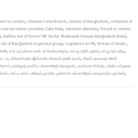
,
,
,
ased in London
Chennai Crime Branch
citizens of Bangladesh
complaint of
,
,
oversial Islamic preacher Zakir Naik
extortion attempts
forced to convert
,
,
n
Nafees son of former MP Sardar Shakhawat Hussain Bangladesh Bokul
,
,
,
 role of Bangladesh organized group
registered an FIR
threats of death.
,
,
,
,
Naik
உயர் படிப்புக்காக லண்டன் சென்ற சிறுமி
எஃப்.ஐ.ஆரில் குற்றம்
எப்.ஐ.ஆர் பதிவு
,
,
ரட்டல்
சர்ச்சைக்குரிய இஸ்லாமிய போதகர் ஜாகிர் நாயக்
சர்தார் ஷாகாவத் உசேன்
,
,
,
,
அமைப்பு (என்ஐஏ)
நஃபீஸ்
பங்களாதேஷ் பிரஜைகள்
பரபரப்பான செய்தி
மத்திய உள்துறை
,
,
,
ல்கள்
மிரட்டி பணம் பறித்தல் முயற்சி
முன்னாள் பங்களாதேஷ் பாராளுமன்ற உறுப்பினர்