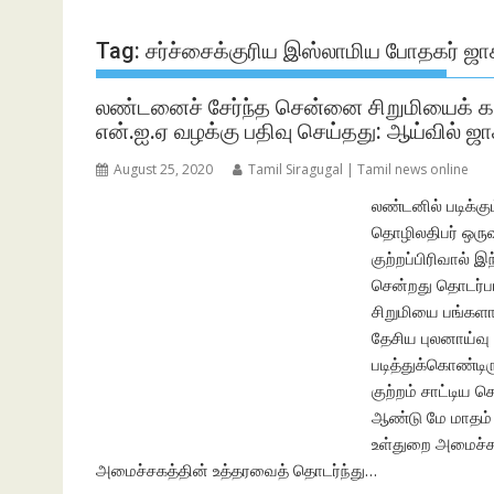
Tag:
சர்ச்சைக்குரிய இஸ்லாமிய போதகர் ஜாக
லண்டனைச் சேர்ந்த சென்னை சிறுமியைக் கட
என்.ஐ.ஏ வழக்கு பதிவு செய்தது: ஆய்வில் ஜா
August 25, 2020
Tamil Siragugal | Tamil news online
லண்டனில் படிக்கு
தொழிலதிபர் ஒருவ
குற்றப்பிரிவால் 
சென்றது தொடர்ப
சிறுமியை பங்கள
தேசிய புலனாய்வு 
படித்துக்கொண்டி
குற்றம் சாட்டிய 
ஆண்டு மே மாதம் 
உள்துறை அமைச்சக
அமைச்சகத்தின் உத்தரவைத் தொடர்ந்து…