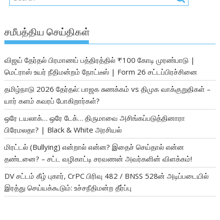
சமீபத்திய செய்திகள்
விஜய் தேர்தல் பிரமாணப் பத்திரத்தில் ₹100 கோடி முரண்பாடு |
மெட்ராஸ் உயர் நீதிமன்றம் நோட்டீஸ் | Form 26 சட்டப்பிரச்சினை
தமிழ்நாடு 2026 தேர்தல்: பாஜக சுணக்கம் vs திமுக வாக்குறுதிகள் –
யார் களம் கவரப் போகிறார்கள்?
ஒரே டயலாக்… ஒரே டேக்… திருமாவை அசிங்கப்படுத்தினாரா
பிரேமலதா? | Black & White அரசியல்
மிரட்டல் (Bullying) என்றால் என்ன? இதைச் செய்தால் என்ன
தண்டனை? – சட்ட வழிகாட்டி சரவணன் அவர்களின் விளக்கம்!
DV சட்டம் கீழ் புகார், CrPC பிரிவு 482 / BNSS 528ன் அடிப்படையில்
இரத்து செய்யக்கூடும்: உச்சநீதிமன்ற தீர்ப்பு