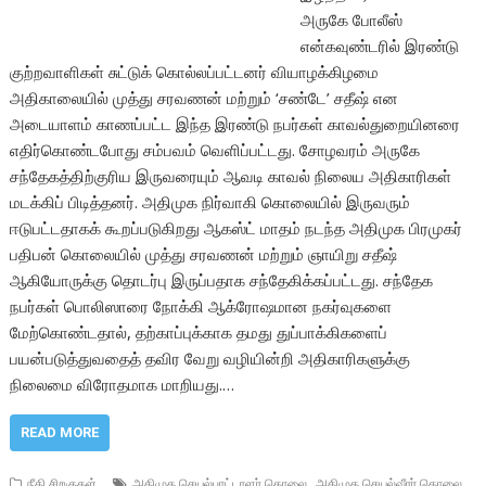
அருகே போலீஸ்
என்கவுண்டரில் இரண்டு
குற்றவாளிகள் சுட்டுக் கொல்லப்பட்டனர் வியாழக்கிழமை
அதிகாலையில் முத்து சரவணன் மற்றும் ‘சண்டே’ சதீஷ் என
அடையாளம் காணப்பட்ட இந்த இரண்டு நபர்கள் காவல்துறையினரை
எதிர்கொண்டபோது சம்பவம் வெளிப்பட்டது. சோழவரம் அருகே
சந்தேகத்திற்குரிய இருவரையும் ஆவடி காவல் நிலைய அதிகாரிகள்
மடக்கிப் பிடித்தனர். அதிமுக நிர்வாகி கொலையில் இருவரும்
ஈடுபட்டதாகக் கூறப்படுகிறது ஆகஸ்ட் மாதம் நடந்த அதிமுக பிரமுகர்
பதிபன் கொலையில் முத்து சரவணன் மற்றும் ஞாயிறு சதீஷ்
ஆகியோருக்கு தொடர்பு இருப்பதாக சந்தேகிக்கப்பட்டது. சந்தேக
நபர்கள் பொலிஸாரை நோக்கி ஆக்ரோஷமான நகர்வுகளை
மேற்கொண்டதால், தற்காப்புக்காக தமது துப்பாக்கிகளைப்
பயன்படுத்துவதைத் தவிர வேறு வழியின்றி அதிகாரிகளுக்கு
நிலைமை விரோதமாக மாறியது.…
READ MORE
,
,
நீதி சிறகுகள்
அதிமுக செயல்பாட்டாளர் கொலை
அதிமுக செயல்வீரர் கொலை