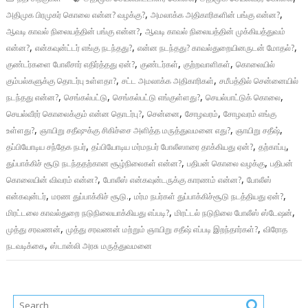
,
,
அதிமுக பிரமுகர் கொலை என்ன? வழக்கு?
அமலாக்க அதிகாரிகளின் பங்கு என்ன?
,
ஆவடி காவல் நிலையத்தின் பங்கு என்ன?
ஆவடி காவல் நிலையத்தின் முக்கியத்துவம்
,
,
,
என்ன?
என்கவுன்ட்டர் எங்கு நடந்தது?
என்ன நடந்தது? காவல்துறையினருடன் மோதல்?
,
,
,
குண்டர்களை போலீசார் எதிர்த்தது ஏன்?
குண்டர்கள்
குற்றவாளிகள்
கொலையில்
,
,
கும்பல்களுக்கு தொடர்பு உள்ளதா?
சட்ட அமலாக்க அதிகாரிகள்
சமீபத்தில் சென்னையில்
,
,
,
,
நடந்தது என்ன?
செங்கல்பட்டு
செங்கல்பட்டு எங்குள்ளது?
செயல்பாட்டுக் கொலை
,
,
,
செயல்வீரர் கொலைக்கும் என்ன தொடர்பு?
சென்னை
சோழவரம்
சோழவரம் எங்கு
,
,
,
உள்ளது?
ஞாயிறு சதீஷுக்கு சிகிச்சை அளித்த மருத்துவமனை எது?
ஞாயிறு சதீஷ்
,
,
,
தப்பியோடிய சந்தேக நபர்
தப்பியோடிய மர்மநபர் போலீஸாரை தாக்கியது ஏன்?
தற்காப்பு
,
,
துப்பாக்கிச் சூடு நடந்ததற்கான சூழ்நிலைகள் என்ன?
பதிபன் கொலை வழக்கு
பதிபன்
,
,
கொலையின் விவரம் என்ன?
போலீஸ் என்கவுன்டருக்கு காரணம் என்ன?
போலீஸ்
,
,
,
என்கவுன்டர்
மரண துப்பாக்கிச் சூடு.
மர்ம நபர்கள் துப்பாக்கிச்சூடு நடத்தியது ஏன்?
,
,
மிரட்டலை காவல்துறை நடுநிலையாக்கியது எப்படி?
மிரட்டல் நடுநிலை போலீஸ் ஸ்டேஷன்
,
,
முத்து சரவணன்
முத்து சரவணன் மற்றும் ஞாயிறு சதீஷ் எப்படி இறந்தார்கள்?
விரோத
,
நடவடிக்கை
ஸ்டான்லி அரசு மருத்துவமனை