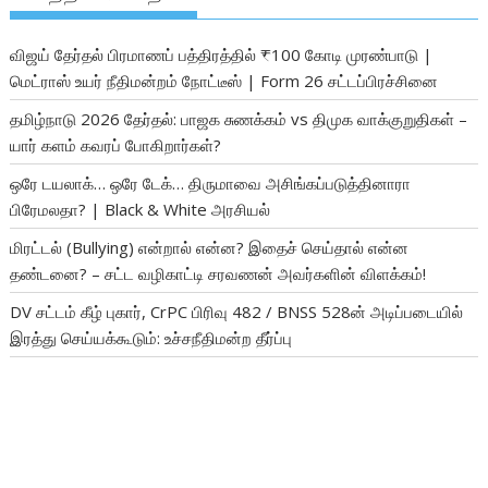
விஜய் தேர்தல் பிரமாணப் பத்திரத்தில் ₹100 கோடி முரண்பாடு |
மெட்ராஸ் உயர் நீதிமன்றம் நோட்டீஸ் | Form 26 சட்டப்பிரச்சினை
தமிழ்நாடு 2026 தேர்தல்: பாஜக சுணக்கம் vs திமுக வாக்குறுதிகள் –
யார் களம் கவரப் போகிறார்கள்?
ஒரே டயலாக்… ஒரே டேக்… திருமாவை அசிங்கப்படுத்தினாரா
பிரேமலதா? | Black & White அரசியல்
மிரட்டல் (Bullying) என்றால் என்ன? இதைச் செய்தால் என்ன
தண்டனை? – சட்ட வழிகாட்டி சரவணன் அவர்களின் விளக்கம்!
DV சட்டம் கீழ் புகார், CrPC பிரிவு 482 / BNSS 528ன் அடிப்படையில்
இரத்து செய்யக்கூடும்: உச்சநீதிமன்ற தீர்ப்பு