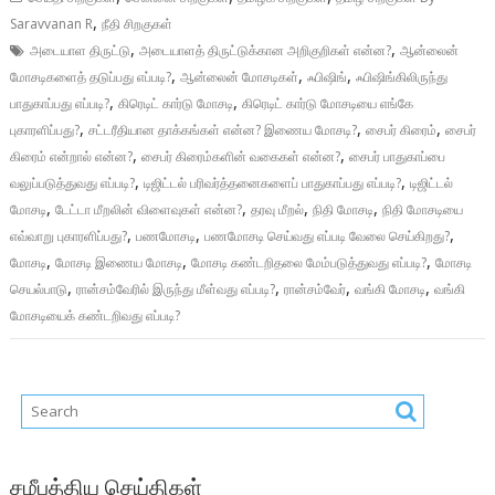
,
Saravvanan R
நீதி சிறகுகள்
,
,
அடையாள திருட்டு
அடையாளத் திருட்டுக்கான அறிகுறிகள் என்ன?
ஆன்லைன்
,
,
,
மோசடிகளைத் தடுப்பது எப்படி?
ஆன்லைன் மோசடிகள்
ஃபிஷிங்
ஃபிஷிங்கிலிருந்து
,
,
பாதுகாப்பது எப்படி?
கிரெடிட் கார்டு மோசடி
கிரெடிட் கார்டு மோசடியை எங்கே
,
,
,
புகாரளிப்பது?
சட்டரீதியான தாக்கங்கள் என்ன? இணைய மோசடி?
சைபர் கிரைம்
சைபர்
,
,
கிரைம் என்றால் என்ன?
சைபர் கிரைம்களின் வகைகள் என்ன?
சைபர் பாதுகாப்பை
,
,
வலுப்படுத்துவது எப்படி?
டிஜிட்டல் பரிவர்த்தனைகளைப் பாதுகாப்பது எப்படி?
டிஜிட்டல்
,
,
,
,
மோசடி
டேட்டா மீறலின் விளைவுகள் என்ன?
தரவு மீறல்
நிதி மோசடி
நிதி மோசடியை
,
,
,
எவ்வாறு புகாரளிப்பது?
பணமோசடி
பணமோசடி செய்வது எப்படி வேலை செய்கிறது?
,
,
,
மோசடி
மோசடி இணைய மோசடி
மோசடி கண்டறிதலை மேம்படுத்துவது எப்படி?
மோசடி
,
,
,
,
செயல்பாடு
ரான்சம்வேரில் இருந்து மீள்வது எப்படி?
ரான்சம்வேர்
வங்கி மோசடி
வங்கி
மோசடியைக் கண்டறிவது எப்படி?
சமீபத்திய செய்திகள்