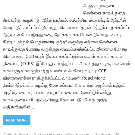
அணுகுமுறையை
சென்னை காவல்துறை
சீரமைத்து வருகிறது. இந்த மாற்றம், சமீபத்திய ஸ்டாண்டிங் ஆர்டரில்
கோடிட்டுக் காட்டப்பட்டுள்ளது, விசாரணை திறன் மற்றும் பாதிக்கப்பட்ட
ஆதரவை மேம்படுத்துவதை நோக்கமாகக் கொண்டுள்ளது. சைபர்
கிரைம் மற்றும் பொருளாதார குற்றங்களுக்கு எதிராக சென்னை
காவல்துறை போராடி வருகிறது மையப்படுத்தப்பட்ட இணைய மோசடி
விசாரணை: CCB உடன் இணைக்கப்பட்டுள்ள சைபர் கிரைம் காவல்
நிலையம் (CCPS) இப்போது சம்பந்தப்பட்ட அனைத்து வழக்குகளையும்
கையாளும்: உள்ளூர் மற்றும் மண்டல அதிகார வரம்பு: CCB
விசாரணைக்கான திருத்தப்பட்ட வரம்புகள்: Read More
மேம்படுத்தப்பட்ட வழக்கு மேலாண்மை: அனைத்து மனுக்கள் மற்றும்
வழக்குகளை சரியான முறையில் கையாள வேண்டும் என்று
காவல்துறை வலியுறுத்துகிறது, தேவைப்படும்போது மூத்த
அதிகாரிகளின்…
READ MORE
,
,
,
செய்தி சிறகுகள்
சென்னை சிறகுகள்
தமிழக சிறகுகள்
தமிழ் சிறகுகள் By