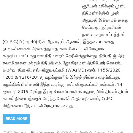
சூரியன் உதிக்கும் முன்,
நீதிமன்றத்தின் முன்
அனுமதி இல்லாமல் கைது
செய்வது, குற்றவியல்
நடைமுறைச் சட்டத்தின்
(Cr.P.C.) பிரிவு 46(4)ன் மீறலாகும். ஆனால், இத்தகைய கைது
நடவடிக்கைகள் அனைத்தும் தானாகவே சட்டவிரோதமாக
கருதப்படமாட்டாது என நீதிமன்றம் தெரிவித்துள்ளது. நீதிபதி ஜி.ஆர்.
சுவாமிநாதன் மற்றும் நீதிபதி எம். ஜோதிராமன் ஆகியோர் கொண்ட
அமர்வு, தீபா வி. எஸ். விஜயலட்சுமி (W.A.(MD) எண். 1155/2020,
1200 & 1216/2019) வழக்குகளில் இந்தத் தீர்ப்பை வழங்கியது.
வழக்கின் பின்னணி இந்த வழக்கு, எஸ். விஜயலட்சுமி என்பவர், 14
ஜனவரி 2019 அன்று இரவு 8 மணியளவில், மதுரையின் திலகர் திடல்
காவல் நிலையத்தைச் சேர்ந்த போலீஸ் அதிகாரிகளால், Cr.P.C.
விதிகளை மீறி, சட்டவிரோதமாக கைது…
READ MORE
,
,
,
,
,
நீதி சிறகுகள்
#அரசாணை
#உளியியல்
#குற்றவியல்
#கைது
#சட்டஉதவி