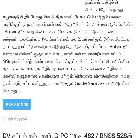
நாங்கள் மகிழ்ச்சி
அடைகிறோம். நமது
சமூகத்தில் இப்போது மிக அதிகமாகப் பேசப்படும் மற்றும் பலரை
பாதிக்கும் ஒரு விஷயம் என்றால் அது “மிரட்டல்” அல்லது ஆங்கிலத்தில்
“Bullying” என்று அழைக்கப்படும் கொடுமையே ஆகும். பள்ளி,
கல்லூரி, பணிபுரியும் இடங்கள் எனப் பல இடங்களிலும் இந்த மிரட்டல்
நடப்பது நாம் அனைவரும் அறிந்ததே. ஆனால், சட்டப்படி “Bullying”
என்றால் என்ன? ஒருவரை மிரட்டினால் என்ன மாதிரியான சட்டப்
பிரிவுகளின் கீழ் தண்டனை கிடைக்கும்? மிரட்டல் என்ற பெயரில் சில
தவறுகள் நடக்கிறதா? இதற்கான சட்டத் தீர்வுகள் என்ன? இந்தக்
கேள்விகளுக்கான தெளிவான மற்றும் விரிவான விளக்கத்தை, நமது
நண்பரும், சட்ட வல்லுநருமான “Legal Guide Saravvanan” அவர்கள்
அவரது…
READ MORE
நீதி சிறகுகள்
DV சட்டம் கீழ் புகார், CrPC பிரிவு 482 / BNSS 528ன்