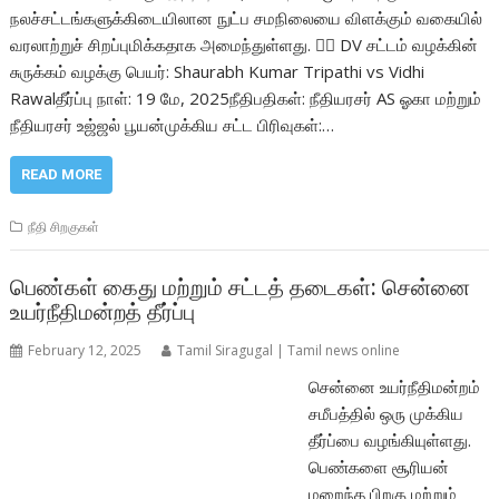
நலச்சட்டங்களுக்கிடையிலான நுட்ப சமநிலையை விளக்கும் வகையில்
வரலாற்றுச் சிறப்புமிக்கதாக அமைந்துள்ளது. 🧑‍⚖️ DV சட்டம் வழக்கின்
சுருக்கம் வழக்கு பெயர்: Shaurabh Kumar Tripathi vs Vidhi
Rawalதீர்ப்பு நாள்: 19 மே, 2025நீதிபதிகள்: நீதியரசர் AS ஓகா மற்றும்
நீதியரசர் உஜ்ஜல் பூயன்முக்கிய சட்ட பிரிவுகள்:…
READ MORE
நீதி சிறகுகள்
பெண்கள் கைது மற்றும் சட்டத் தடைகள்: சென்னை
உயர்நீதிமன்றத் தீர்ப்பு
February 12, 2025
Tamil Siragugal | Tamil news online
சென்னை உயர்நீதிமன்றம்
சமீபத்தில் ஒரு முக்கிய
தீர்ப்பை வழங்கியுள்ளது.
பெண்களை சூரியன்
மறைந்த பிறகு மற்றும்