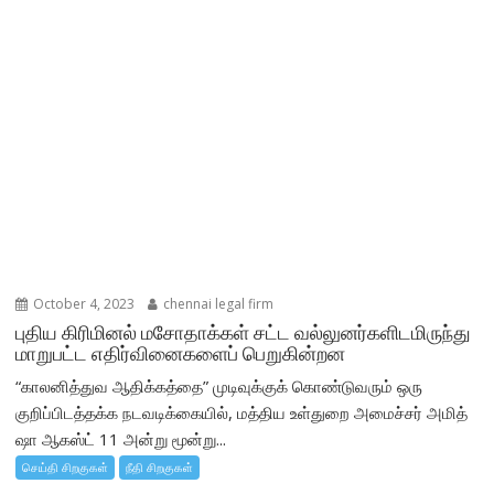
October 4, 2023
chennai legal firm
புதிய கிரிமினல் மசோதாக்கள் சட்ட வல்லுனர்களிடமிருந்து
மாறுபட்ட எதிர்வினைகளைப் பெறுகின்றன
“காலனித்துவ ஆதிக்கத்தை” முடிவுக்குக் கொண்டுவரும் ஒரு
குறிப்பிடத்தக்க நடவடிக்கையில், மத்திய உள்துறை அமைச்சர் அமித்
ஷா ஆகஸ்ட் 11 அன்று மூன்று...
செய்தி சிறகுகள்
நீதி சிறகுகள்