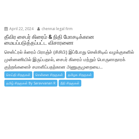
April 22, 2024
chennai legal firm
தீவிர சைபர் கிரைம் & நிதி மோசடிக்கான
மையப்படுத்தப்பட்ட விசாரணை
சென்ட்ரல் க்ரைம் பிராஞ்ச் (சிசிபி) இப்போது சென்சிடிவ் வழக்குகளில்
முன்னணியில் இருப்பதால், சைபர் கிரைம் மற்றும் பொருளாதாரக்
குற்றங்களைச் சமாளிப்பதற்கான அணுகுமுறையை...
செய்தி சிறகுகள்
சென்னை சிறகுகள்
தமிழக சிறகுகள்
தமிழ் சிறகுகள் By Saravvanan R
நீதி சிறகுகள்