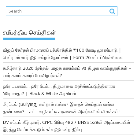
சமீபத்திய செய்திகள்
விஜய் தேர்தல் பிரமாணப் பத்திரத்தில் ₹100 கோடி முரண்பாடு |
மெட்ராஸ் உயர் நீதிமன்றம் நோட்டீஸ் | Form 26 சட்டப்பிரச்சினை
தமிழ்நாடு 2026 தேர்தல்: பாஜக சுணக்கம் vs திமுக வாக்குறுதிகள் –
யார் களம் கவரப் போகிறார்கள்?
ஒரே டயலாக்… ஒரே டேக்… திருமாவை அசிங்கப்படுத்தினாரா
பிரேமலதா? | Black & White அரசியல்
மிரட்டல் (Bullying) என்றால் என்ன? இதைச் செய்தால் என்ன
தண்டனை? – சட்ட வழிகாட்டி சரவணன் அவர்களின் விளக்கம்!
DV சட்டம் கீழ் புகார், CrPC பிரிவு 482 / BNSS 528ன் அடிப்படையில்
இரத்து செய்யக்கூடும்: உச்சநீதிமன்ற தீர்ப்பு