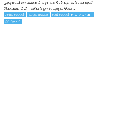
முத்துசாமி என்பவரை அவதூறாக பேசியதாக, பெண் உதவி
ஆய்வாளர் ஆரோக்கிய ஜென்சி மற்றும் பெண்...
செய்தி சிறகுகள்
தமிழக சிறகுகள்
தமிழ் சிறகுகள் By Saravvanan R
நீதி சிறகுகள்