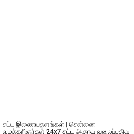
சட்ட இணையதளங்கள் | சென்னை
வழக்கறிஞர்கள் 24x7 சட்ட ஆதரவு வலைப்பதிவு