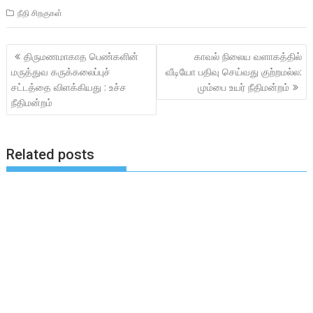
நீதி சிறகுகள்
Post
திருமணமாகாத பெண்களின்
காவல் நிலைய வளாகத்தில்
navigation
மருத்துவ கருக்கலைப்புச்
வீடியோ பதிவு செய்வது குற்றமல்ல:
சட்டத்தை விளக்கியது : உச்ச
மும்பை உயர் நீதிமன்றம்
நீதிமன்றம்
Related posts