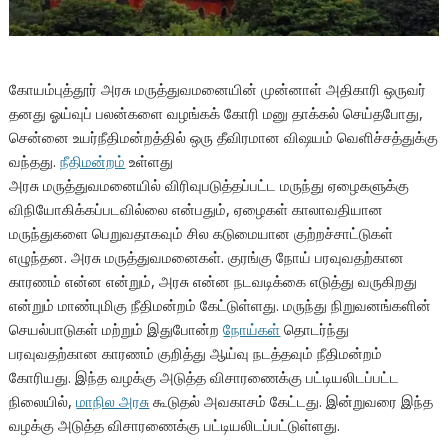
கோயம்புத்தூர் அரசு மருத்துவமனையின் முன்னாள் அதிகாரி ஒருவர்
தனது ஓய்வுப் பலன்களை வழங்கக் கோரி மனு தாக்கல் செய்தபோது,
சென்னை உயர்நீதிமன்றத்தில் ஒரு தீவிரமான விஷயம் வெளிச்சத்துக்கு
வந்தது.
நீதிமன்றம்
உள்ளது
அரசு மருத்துவமனையில் விரிவுபடுத்தப்பட்ட மருந்து ஏழைகளுக்கு
விநியோகிக்கப்படவில்லை என்பதும், ஏழைகள் காலாவதியான
மருந்துகளை பெறுவதாகவும் சில கடுமையான குற்றச்சாட்டுகள்
எழுந்தன. அரசு மருத்துவமனைகள். குரங்கு நோய் பரவுவதற்கான
காரணம் என்ன என்றும், அரசு என்ன நடவடிக்கை எடுத்து வருகிறது
என்றும் மாண்புமிகு நீதிமன்றம் கேட்டுள்ளது. மருந்து நிறுவனங்களின்
செயல்பாடுகள் மற்றும் இதுபோன்ற
நோய்கள்
தொடர்ந்து
பரவுவதற்கான காரணம் குறித்து ஆய்வு நடத்தவும் நீதிமன்றம்
கோரியது. இந்த வழக்கு அடுத்த விசாரணைக்கு பட்டியலிடப்பட்ட
நிலையில்,
மாநில அரசு
கூடுதல் அவகாசம் கேட்டது. இன்றுவரை இந்த
வழக்கு அடுத்த விசாரணைக்கு பட்டியலிடப்பட்டுள்ளது.