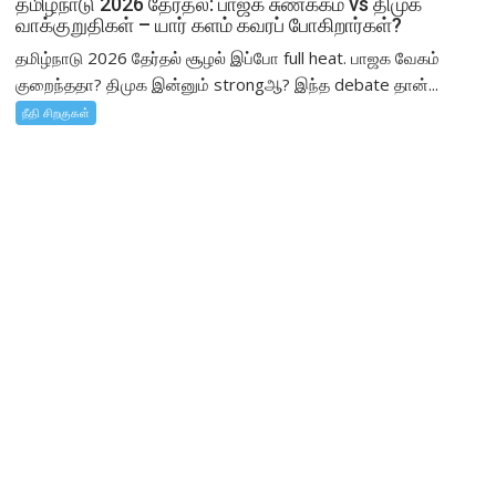
தமிழ்நாடு 2026 தேர்தல்: பாஜக சுணக்கம் vs திமுக
வாக்குறுதிகள் – யார் களம் கவரப் போகிறார்கள்?
தமிழ்நாடு 2026 தேர்தல் சூழல் இப்போ full heat. பாஜக வேகம்
குறைந்ததா? திமுக இன்னும் strongஆ? இந்த debate தான்...
நீதி சிறகுகள்