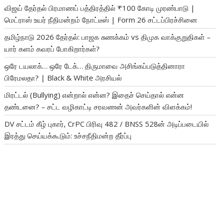
விஜய் தேர்தல் பிரமாணப் பத்திரத்தில் ₹100 கோடி முரண்பாடு |
மெட்ராஸ் உயர் நீதிமன்றம் நோட்டீஸ் | Form 26 சட்டப்பிரச்சினை
தமிழ்நாடு 2026 தேர்தல்: பாஜக சுணக்கம் vs திமுக வாக்குறுதிகள் –
யார் களம் கவரப் போகிறார்கள்?
ஒரே டயலாக்… ஒரே டேக்… திருமாவை அசிங்கப்படுத்தினாரா
பிரேமலதா? | Black & White அரசியல்
மிரட்டல் (Bullying) என்றால் என்ன? இதைச் செய்தால் என்ன
தண்டனை? – சட்ட வழிகாட்டி சரவணன் அவர்களின் விளக்கம்!
DV சட்டம் கீழ் புகார், CrPC பிரிவு 482 / BNSS 528ன் அடிப்படையில்
இரத்து செய்யக்கூடும்: உச்சநீதிமன்ற தீர்ப்பு