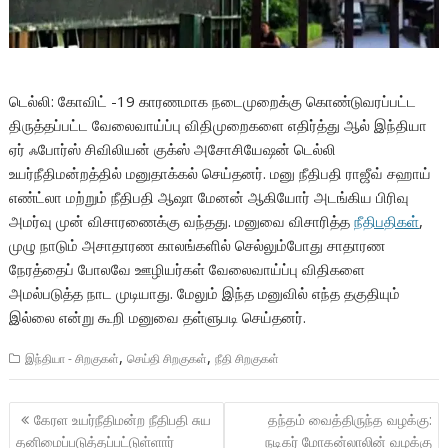
டெல்லி: கோவிட் -19 காரணமாக நடைமுறைக்கு கொண்டுவரப்பட்ட
திருத்தப்பட்ட வேலைவாய்ப்பு விதிமுறைகளை எதிர்த்து ஆல் இந்தியா
ஏர் ஃபோர்ஸ் சிவிலியன் குக்ஸ் அசோசியேஷன் டெல்லி
உயர்நீதிமன்றத்தில் மனுதாக்கல் செய்தனர். மனு நீதிபதி ராஜீவ் சஹாய்
எண்ட்லா மற்றும் நீதிபதி ஆஷா மேனன் ஆகியோர் அடங்கிய பிரிவு
அமர்வு முன் விசாரணைக்கு வந்தது. மனுவை விசாரித்த
நீதிபதிகள்
,
முழு நாடும் அசாதாரண காலங்களில் செல்லும்போது ​​சாதாரண
நேரத்தைப் போலவே ஊழியர்கள் வேலைவாய்ப்பு விதிகளை
அமல்படுத்த நாட முடியாது. மேலும் இந்த மனுவில் எந்த தகுதியும்
இல்லை என்று கூறி மனுவை தள்ளுபடி செய்தனர்.
,
,
இந்தியா - சிறகுகள்
செய்தி சிறகுகள்
நீதி சிறகுகள்
Post
கேரள உயர்நீதிமன்ற நீதிபதி சுய
தந்தம் வைத்திருந்த வழக்கு:
navigation
தனிமைப்படுத்தப்பட்டுள்ளார்
நடிகர் மோகன்லாலின் வழக்கு