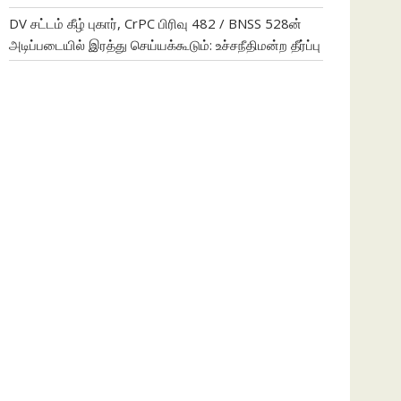
DV சட்டம் கீழ் புகார், CrPC பிரிவு 482 / BNSS 528ன்
அடிப்படையில் இரத்து செய்யக்கூடும்: உச்சநீதிமன்ற தீர்ப்பு