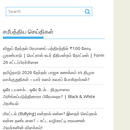
சமீபத்திய செய்திகள்
விஜய் தேர்தல் பிரமாணப் பத்திரத்தில் ₹100 கோடி
முரண்பாடு | மெட்ராஸ் உயர் நீதிமன்றம் நோட்டீஸ் | Form
26 சட்டப்பிரச்சினை
தமிழ்நாடு 2026 தேர்தல்: பாஜக சுணக்கம் vs திமுக
வாக்குறுதிகள் – யார் களம் கவரப் போகிறார்கள்?
ஒரே டயலாக்… ஒரே டேக்… திருமாவை
அசிங்கப்படுத்தினாரா பிரேமலதா? | Black & White
அரசியல்
மிரட்டல் (Bullying) என்றால் என்ன? இதைச் செய்தால்
என்ன தண்டனை? – சட்ட வழிகாட்டி சரவணன்
அவர்களின் விளக்கம்!