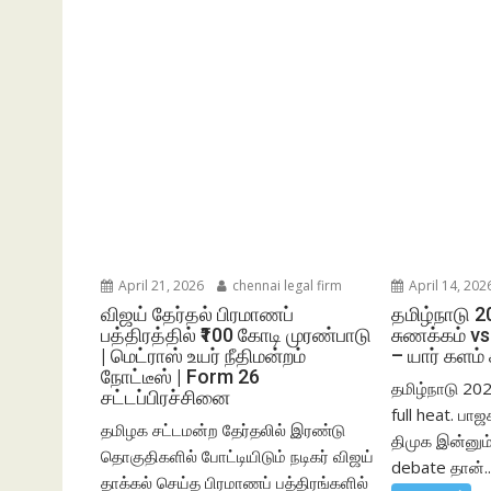
April 21, 2026
chennai legal firm
April 14, 202
விஜய் தேர்தல் பிரமாணப்
தமிழ்நாடு 2
பத்திரத்தில் ₹100 கோடி முரண்பாடு
சுணக்கம் vs
| மெட்ராஸ் உயர் நீதிமன்றம்
– யார் களம்
நோட்டீஸ் | Form 26
தமிழ்நாடு 20
சட்டப்பிரச்சினை
full heat. பா
தமிழக சட்டமன்ற தேர்தலில் இரண்டு
திமுக இன்னும
தொகுதிகளில் போட்டியிடும் நடிகர் விஜய்
debate தான்..
தாக்கல் செய்த பிரமாணப் பத்திரங்களில்