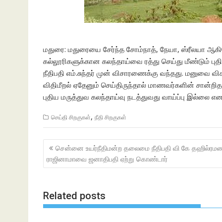
மதுரை: மதுரையை சேர்ந்த சோம்நாத், நேயா, ஸ்ரீலயா ஆக
கல்லூரிகளுக்கான கலந்தாய்வை ரத்து செய்து மீண்டும் புத
நீதிபதி எம்.சுந்தர் முன் விசாரணைக்கு வந்தது. மனுவை விசா
விதிமீறல் ஏதேனும் செய்திருந்தால் மாணவர்களின் சான்றிதல
புதிய மருத்துவ கலந்தாய்வு நடத்துவது வாய்ப்பு இல்லை என 
,
செய்தி சிறகுகள்
நீதி சிறகுகள்
Post
சென்னை உயர்நீதிமன்ற தலைமை நீதிபதி வி கே தஹில்ரம
navigation
ராஜினாமாவை ஜனாதிபதி ஏற்று கொண்டார்
Related posts