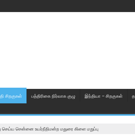
தி சிறகுகள்
பத்திரிகை நிர்வாக குழு
இந்தியா – சிறகுகள்
த
ு செய்ய சென்னை உயர்நீதிமன்ற மதுரை கிளை மறுப்பு