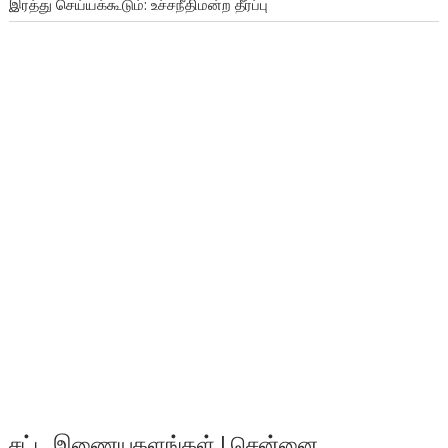
இரத்து செய்யக்கூடும்: உச்சநீதிமன்ற தீர்ப்பு
சட்ட இணையதளங்கள் | சென்னை