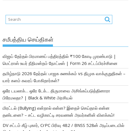
சமீபத்திய செய்திகள்
விஜய் தேர்தல் பிரமாணப் பத்திரத்தில் ₹100 கோடி முரண்பாடு |
மெட்ராஸ் உயர் நீதிமன்றம் நோட்டீஸ் | Form 26 சட்டப்பிரச்சினை
தமிழ்நாடு 2026 தேர்தல்: பாஜக சுணக்கம் vs திமுக வாக்குறுதிகள் –
யார் களம் கவரப் போகிறார்கள்?
ஒரே டயலாக்… ஒரே டேக்… திருமாவை அசிங்கப்படுத்தினாரா
பிரேமலதா? | Black & White அரசியல்
மிரட்டல் (Bullying) என்றால் என்ன? இதைச் செய்தால் என்ன
தண்டனை? – சட்ட வழிகாட்டி சரவணன் அவர்களின் விளக்கம்!
DV சட்டம் கீழ் புகார், CrPC பிரிவு 482 / BNSS 528ன் அடிப்படையில்