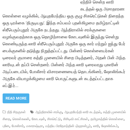
ஏற்றிச் சென்ற லாரி
கடத்தல் ஒரு அசாதாரண
கொள்ளை வழக்கில், ஆயுதமேந்திய ஒரு குழு சிகரெட்டுகள் நிறைந்த
ஒரு டிரக்கை ‘திருடியது’. இந்த சம்பவம் புதன்கிழமை தமிழ்நாட்டின்
ஸ்ரீபெரும்புதூர் அருகே நடந்தது. ஆந்திராவில் சரக்குகளை
வழங்குவதற்காக ஒரு தொழிற்சாலை கோடவுனில் இருந்து சென்று
கொண்டிருந்த லாரி ஸ்ரீபெரும்புதூர் அருகே ஒரு கார் மற்றும் ஐந்து பேர்
பைக்குகளில் தடுத்து நிறுத்தப்பட்டது. பின்னர் கொள்ளையர்கள்
டிரைவர் குமாரை கத்தி முனையில் சிறை பிடித்தனர், அதன் பின் அந்த
லாரியுடன் தப்பி சென்றனர். பின்னர் அந்த லாரி டிரைவரது புகாரின்
அடிப்படையில், போலீசார் விசாரணையைத் தொடங்கினர், ஷோலிங்கூர்
அருகே வியாழக்கிழமை லாரி பொருட்களுடன் கடத்தப்பட்டதாக
எப்.இ.ர்…
READ MORE
,
,
நீதி சிறகுகள்
ஆந்திராவில் சரக்கு
ஆயுதமேந்தி லாரி கடத்தல்
கத்தி முனையில்
,
,
,
,
,
,
சிறை
கொள்கலன்
கோடவுன்
சிகரெட்டு
சிசிடிவி காட்சிகள்
தமிழகத்தில் கொள்ளை
,
,
,
,
,
,
புனே
போலீசார்
மகாராஷ்டிரா
மத்திய பிரதேசத்தின் புர்ஹான்பூர்
லாரி
ஷோலிங்கூர்