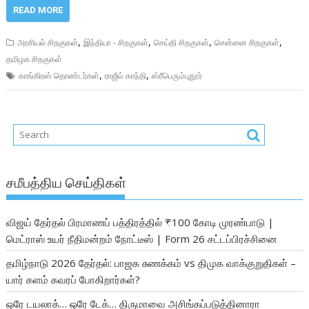
READ MORE
,
,
,
,
அரசியல் சிறகுகள்
இந்தியா - சிறகுகள்
செய்தி சிறகுகள்
சென்னை சிறகுகள்
தமிழக சிறகுகள்
,
,
காங்கிரஸ் தொண்டர்கள்
ராஜீவ் காந்தி
ஸ்ரீபெரும்புதூர்
சமீபத்திய செய்திகள்
விஜய் தேர்தல் பிரமாணப் பத்திரத்தில் ₹100 கோடி முரண்பாடு |
மெட்ராஸ் உயர் நீதிமன்றம் நோட்டீஸ் | Form 26 சட்டப்பிரச்சினை
தமிழ்நாடு 2026 தேர்தல்: பாஜக சுணக்கம் vs திமுக வாக்குறுதிகள் –
யார் களம் கவரப் போகிறார்கள்?
ஒரே டயலாக்… ஒரே டேக்… திருமாவை அசிங்கப்படுத்தினாரா