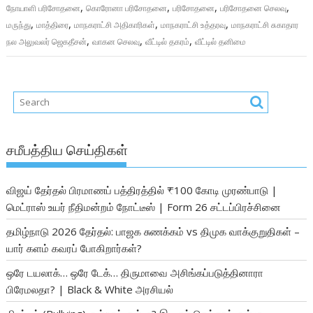
,
,
,
,
நோயாளி பரிசோதனை
கொரோனா பரிசோதனை
பரிசோதனை
பரிசோதனை செலவு
,
,
,
,
மருந்து
மாத்திரை
மாநகராட்சி அதிகாரிகள்
மாநகராட்சி உத்தரவு
மாநகராட்சி சுகாதார
,
,
,
நல அலுவலர் ஜெகதீசன்
வாகன செலவு
வீட்டில் தகரம்
வீட்டில் தனிமை
சமீபத்திய செய்திகள்
விஜய் தேர்தல் பிரமாணப் பத்திரத்தில் ₹100 கோடி முரண்பாடு |
மெட்ராஸ் உயர் நீதிமன்றம் நோட்டீஸ் | Form 26 சட்டப்பிரச்சினை
தமிழ்நாடு 2026 தேர்தல்: பாஜக சுணக்கம் vs திமுக வாக்குறுதிகள் –
யார் களம் கவரப் போகிறார்கள்?
ஒரே டயலாக்… ஒரே டேக்… திருமாவை அசிங்கப்படுத்தினாரா
பிரேமலதா? | Black & White அரசியல்