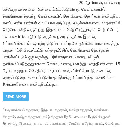
20 ஆயிரம் ரூபாய் வரை
பல்வேறு வகையில், ‘பில்’கணக்கிடப்படுகிறது. சென்னையில்
கொரோனா தொற்று சென்னையில் கொரோனா தொற்றை கண்டறிய,
களப் பணியாளர்கள் வாயிலாக தடுப்பு நடவடிக்கைகளை, மாநகராட்சி
மேற்கொண்டு வருகிறது. இதன்படி, 12 ஆயிரத்துக்கும் மேற்பட்டோர்,
களப்பணியில் ஈடுபட்டு வருகின்றனர். முதலில், இலக்கு
நிர்ணயிக்காமல், தொற்று தடுப்பை மட்டுமே குறிக்கோளாக வைத்து,
மாநகராட்சி செயல்பட்டு வந்தது.இதில், கொரோனா தொற்றால்
பாதிக்கப்படும் ஒருவருக்கு, பரிசோதனை செலவு, வீட்டில்
தனிமைப்படுத்தலுக்கான செலவு, உணவு, மருந்து, மாத்திரை என, 15
ஆயிரம் முதல், 20 ஆயிரம் ரூபாய் வரை, ‘பில்’ போட்டு, கணக்கு
எழுதப்படுவதாக கூறப்படுகிறது. இலக்கு நிர்ணயித்து, கொரோனா
நோயாளிகளை கண்டறியும்படி,…
READ MORE
,
,
,
ஆரோக்கியம் சிறகுகள்
இந்தியா - சிறகுகள்
செய்தி சிறகுகள்
சென்னை
,
,
,
சிறகுகள்
தமிழக சிறகுகள்
தமிழ் சிறகுகள் By Saravvanan R
நீதி சிறகுகள்
,
,
,
,
இலக்கு நிர்ணயம்
உணவு
களப் பணியாளர்
கொரோனா சிறப்பு மையம்
கொரோனா