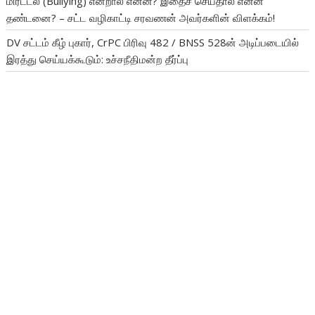
மிரட்டல் (Bullying) என்றால் என்ன? இதைச் செய்தால் என்ன
தண்டனை? – சட்ட வழிகாட்டி சரவணன் அவர்களின் விளக்கம்!
DV சட்டம் கீழ் புகார், CrPC பிரிவு 482 / BNSS 528ன் அடிப்படையில்
இரத்து செய்யக்கூடும்: உச்சநீதிமன்ற தீர்ப்பு