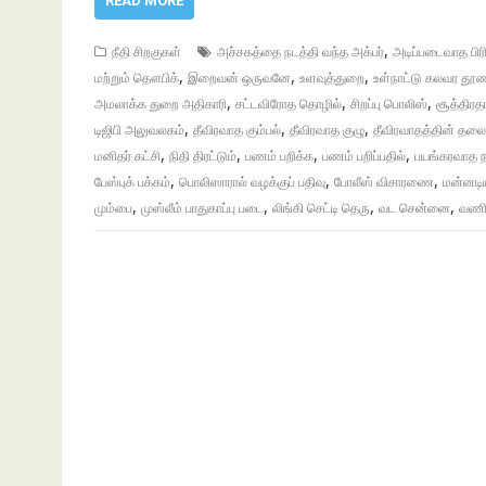
READ MORE
,
நீதி சிறகுகள்
அச்சகத்தை நடத்தி வந்த அக்பர்
அடிப்படைவாத பிரி
,
,
,
மற்றும் தௌபிக்
இறைவன் ஒருவனே
உளவுத்துறை
உள்நாட்டு கலவர தூண
,
,
,
அமலாக்க துறை அதிகாரி
சட்டவிரோத தொழில்
சிறப்பு பொலிஸ்
சூத்திரத
,
,
,
டிஜிபி அலுவலகம்
தீவிரவாத கும்பல்
தீவிரவாத குழு
தீவிரவாதத்தின் த
,
,
,
,
மனிதர் கட்சி
நிதி திரட்டும்
பணம் பறிக்க
பணம் பறிப்பதில்
பயங்கரவாத 
,
,
,
பேஸ்புக் பக்கம்
பொலிஸாரால் வழக்குப் பதிவு
போலீஸ் விசாரணை
மன்னடிய
,
,
,
,
மும்பை
முஸ்லீம் பாதுகாப்பு படை
லிங்கி செட்டி தெரு
வட சென்னை
வணிக