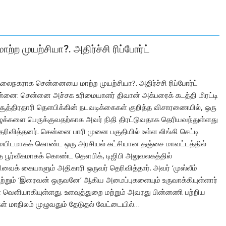
 முயற்சியா?. அதிர்ச்சி ரிப்போர்ட்
தலைநகராக சென்னையை மாற்ற முயற்சியா?. அதிர்ச்சி ரிப்போர்ட்
ன்னை: சென்னை அச்சக உரிமையாளர் திவான் அக்பரைக் கடத்தி மிரட்டி
 சூத்திரதாரி தௌபிக்கின் நடவடிக்கைகள் குறித்த விசாரணையில், ஒரு
ழுக்களை பெருக்குவதற்காக அவர் நிதி திரட்டுவதாக தெரியவந்துள்ளது
ெரிவித்தனர். சென்னை பாரி முனை பகுதியில் உள்ள லிங்கி செட்டி
டமாகக் கொண்ட ஒரு அரசியல் கட்சியான தஞ்சை மாவட்டத்தில்
 பூர்வீகமாகக் கொண்ட தௌபிக், டிஜிபி அலுவலகத்தில்
வைக் கையாளும் அதிகாரி ஒருவர் தெரிவித்தார். அவர் ‘முஸ்லீம்
 மற்றும் ‘இரைவன் ஒருவனே’ ஆகிய அமைப்புகளையும் உருவாக்கியுள்ளார்
 வெளியாகியுள்ளது. உளவுத்துறை மற்றும் அவரது பின்னணி பற்றிய
ள் மாநிலம் முழுவதும் தேடுதல் வேட்டையில்…