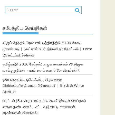
சமீபத்திய செய்திகள்
விஜய் தேர்தல் பிரமாணப் பத்திரத்தில் ₹100 கோடி
முரண்பாடு | மெட்ராஸ் உயர் நீதிமன்றம் நோட்டீஸ் | Form
26 சட்டப்பிரச்சினை
தமிழ்நாடு 2026 தேர்தல்: பாஜக சுணக்கம் vs திமுக
வாக்குறுதிகள் – யார் களம் கவரப் போகிறார்கள்?
ஒரே டயலாக்… ஒரே டேக்… திருமாவை
அசிங்கப்படுத்தினாரா பிரேமலதா? | Black & White
அரசியல்
மிரட்டல் (Bullying) என்றால் என்ன? இதைச் செய்தால்
என்ன தண்டனை? – சட்ட வழிகாட்டி சரவணன்
அவர்களின் விளக்கம்!