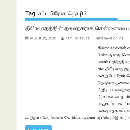
Tag:
சட்டவிரோத தொழில்
தீவிரவாதத்தின் தலைநகராக சென்னையை மாற்ற
August 28, 2020
Tamil Siragugal | Tamil news online
தீவிரவாதத்தின் 
பின்வருமாறு. செ
பணம் பறித்ததில்
சில தீவிரவாத கு
என்று போலீசார் த
தெருவை தலைமையி
அதிரமபட்டினத்தை
அடிப்படைவாத பிரி
பாதுகாப்பு படை’
எனவும் தகவல்கள்
கூடுதல் விவரங்களை சேகரிக்க புலனாய்வு பிரிவு அதிகாரிக