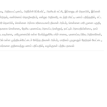
,
,
,
,
,
வு
அதிரமபட்டினம்
அதிர்ச்சி ரிப்போர்ட்
அரசியல் கட்சி
இம்ரானுடன் தௌபிக்
இம்ரான்
,
,
,
,
்டுதல்
எண்ணெய் தொழிலதிபர்
என்ஐஏ அதிகாரி
கடத்தி மிரட்டி பணம் பறித்ததில்
சட்ட
,
,
,
ாரி தௌபிக்
சென்னை அச்சக உரிமையாளர் திவான் அக்பர்
சென்னை பாரி முனை பகுதி
,
,
,
லைநகராக சென்னை
தேசிய புலனாய்வு அமைப்பு (என்ஐஏ)
நாட்டில் அமைதியின்மை
நாம்
,
,
,
நடவடிக்கை
பாரிமுனையில் உள்ள போர்த்துகீசிய சர்ச் சாலை
புலனாய்வு பிரிவு அதிகாரிகள்
,
,
ில் உள்ள முத்தியல்பேட்டைச் சேர்ந்த திவான் அக்பர்
மாநிலம் முழுவதும் தேடுதல் வேட்டை
,
ர்களை குறிவைத்து பணம் பறிப்பதில்
வழக்குகள் பற்றிய தகவல்