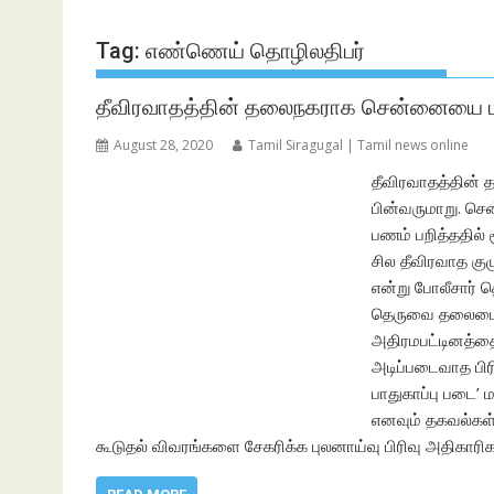
Tag:
எண்ணெய் தொழிலதிபர்
தீவிரவாதத்தின் தலைநகராக சென்னையை மாற்ற
August 28, 2020
Tamil Siragugal | Tamil news online
தீவிரவாதத்தின் 
பின்வருமாறு. செ
பணம் பறித்ததில்
சில தீவிரவாத கு
என்று போலீசார் த
தெருவை தலைமையி
அதிரமபட்டினத்தை
அடிப்படைவாத பிரி
பாதுகாப்பு படை’
எனவும் தகவல்கள்
கூடுதல் விவரங்களை சேகரிக்க புலனாய்வு பிரிவு அதிகாரிக