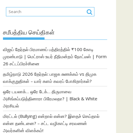
சமீபத்திய செய்திகள்
விஜய் தேர்தல் பிரமாணப் பத்திரத்தில் ₹100 கோடி
முரண்பாடு | மெட்ராஸ் உயர் நீதிமன்றம் நோட்டீஸ் | Form
26 சட்டப்பிரச்சினை
தமிழ்நாடு 2026 தேர்தல்: பாஜக சுணக்கம் vs திமுக
வாக்குறுதிகள் – யார் களம் கவரப் போகிறார்கள்?
ஒரே டயலாக்… ஒரே டேக்… திருமாவை
அசிங்கப்படுத்தினாரா பிரேமலதா? | Black & White
அரசியல்
மிரட்டல் (Bullying) என்றால் என்ன? இதைச் செய்தால்
என்ன தண்டனை? – சட்ட வழிகாட்டி சரவணன்
அவர்களின் விளக்கம்!