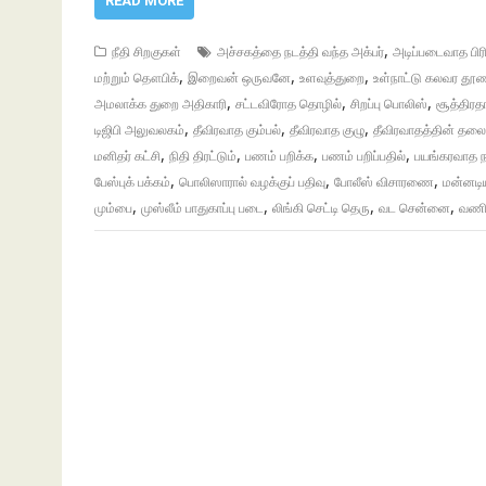
READ MORE
,
நீதி சிறகுகள்
அச்சகத்தை நடத்தி வந்த அக்பர்
அடிப்படைவாத பிரி
,
,
,
மற்றும் தௌபிக்
இறைவன் ஒருவனே
உளவுத்துறை
உள்நாட்டு கலவர தூண
,
,
,
அமலாக்க துறை அதிகாரி
சட்டவிரோத தொழில்
சிறப்பு பொலிஸ்
சூத்திரத
,
,
,
டிஜிபி அலுவலகம்
தீவிரவாத கும்பல்
தீவிரவாத குழு
தீவிரவாதத்தின் த
,
,
,
,
மனிதர் கட்சி
நிதி திரட்டும்
பணம் பறிக்க
பணம் பறிப்பதில்
பயங்கரவாத 
,
,
,
பேஸ்புக் பக்கம்
பொலிஸாரால் வழக்குப் பதிவு
போலீஸ் விசாரணை
மன்னடிய
,
,
,
,
மும்பை
முஸ்லீம் பாதுகாப்பு படை
லிங்கி செட்டி தெரு
வட சென்னை
வணிக