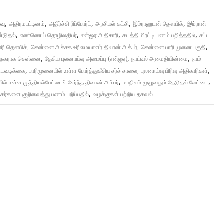
,
,
,
,
,
வு
அதிரமபட்டினம்
அதிர்ச்சி ரிப்போர்ட்
அரசியல் கட்சி
இம்ரானுடன் தௌபிக்
இம்ரான்
,
,
,
,
்டுதல்
எண்ணெய் தொழிலதிபர்
என்ஐஏ அதிகாரி
கடத்தி மிரட்டி பணம் பறித்ததில்
சட்ட
,
,
,
ாரி தௌபிக்
சென்னை அச்சக உரிமையாளர் திவான் அக்பர்
சென்னை பாரி முனை பகுதி
,
,
,
லைநகராக சென்னை
தேசிய புலனாய்வு அமைப்பு (என்ஐஏ)
நாட்டில் அமைதியின்மை
நாம்
,
,
,
நடவடிக்கை
பாரிமுனையில் உள்ள போர்த்துகீசிய சர்ச் சாலை
புலனாய்வு பிரிவு அதிகாரிகள்
,
,
ில் உள்ள முத்தியல்பேட்டைச் சேர்ந்த திவான் அக்பர்
மாநிலம் முழுவதும் தேடுதல் வேட்டை
,
ர்களை குறிவைத்து பணம் பறிப்பதில்
வழக்குகள் பற்றிய தகவல்