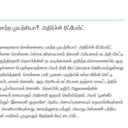
 முயற்சியா?. அதிர்ச்சி ரிப்போர்ட்
தலைநகராக சென்னையை மாற்ற முயற்சியா?. அதிர்ச்சி ரிப்போர்ட்
ன்னை: சென்னை அச்சக உரிமையாளர் திவான் அக்பரைக் கடத்தி மிரட்டி
 சூத்திரதாரி தௌபிக்கின் நடவடிக்கைகள் குறித்த விசாரணையில், ஒரு
ழுக்களை பெருக்குவதற்காக அவர் நிதி திரட்டுவதாக தெரியவந்துள்ளது
ெரிவித்தனர். சென்னை பாரி முனை பகுதியில் உள்ள லிங்கி செட்டி
டமாகக் கொண்ட ஒரு அரசியல் கட்சியான தஞ்சை மாவட்டத்தில்
 பூர்வீகமாகக் கொண்ட தௌபிக், டிஜிபி அலுவலகத்தில்
வைக் கையாளும் அதிகாரி ஒருவர் தெரிவித்தார். அவர் ‘முஸ்லீம்
 மற்றும் ‘இரைவன் ஒருவனே’ ஆகிய அமைப்புகளையும் உருவாக்கியுள்ளார்
 வெளியாகியுள்ளது. உளவுத்துறை மற்றும் அவரது பின்னணி பற்றிய
ள் மாநிலம் முழுவதும் தேடுதல் வேட்டையில்…