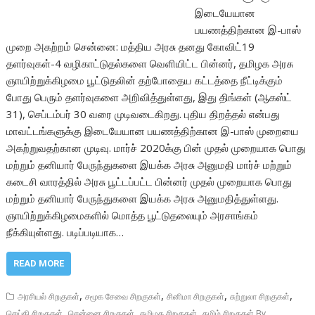
இடையேயான
பயணத்திற்கான இ-பாஸ்
முறை அகற்றம் சென்னை: மத்திய அரசு தனது கோவிட்19
தளர்வுகள்-4 வழிகாட்டுதல்களை வெளியிட்ட பின்னர், தமிழக அரசு
ஞாயிற்றுக்கிழமை பூட்டுதலின் தற்போதைய கட்டத்தை நீட்டிக்கும்
போது பெரும் தளர்வுகளை அறிவித்துள்ளது, இது திங்கள் (ஆகஸ்ட்
31), செப்டம்பர் 30 வரை முடிவடைகிறது. புதிய திறத்தல் என்பது
மாவட்டங்களுக்கு இடையேயான பயணத்திற்கான இ-பாஸ் முறையை
அகற்றுவதற்கான முடிவு. மார்ச் 2020க்கு பின் முதல் முறையாக பொது
மற்றும் தனியார் பேருந்துகளை இயக்க அரசு அனுமதி மார்ச் மற்றும்
கடைசி வாரத்தில் அரசு பூட்டப்பட்ட பின்னர் முதல் முறையாக பொது
மற்றும் தனியார் பேருந்துகளை இயக்க அரசு அனுமதித்துள்ளது.
ஞாயிற்றுக்கிழமைகளில் மொத்த பூட்டுதலையும் அரசாங்கம்
நீக்கியுள்ளது. படிப்படியாக…
READ MORE
,
,
,
,
அரசியல் சிறகுகள்
சமூக சேவை சிறகுகள்
சினிமா சிறகுகள்
சுற்றுலா சிறகுகள்
,
,
,
செய்தி சிறகுகள்
சென்னை சிறகுகள்
தமிழக சிறகுகள்
தமிழ் சிறகுகள் By