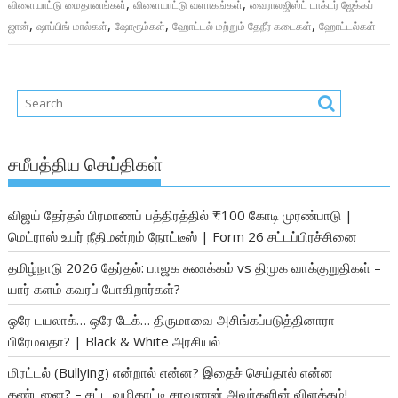
,
,
விளையாட்டு மைதானங்கள்
விளையாட்டு வளாகங்கள்
வைராலஜிஸ்ட் டாக்டர் ஜேக்கப்
,
,
,
,
ஜான்
ஷாப்பிங் மால்கள்
ஷோரூம்கள்
ஹோட்டல் மற்றும் தேநீர் கடைகள்
ஹோட்டல்கள்
சமீபத்திய செய்திகள்
விஜய் தேர்தல் பிரமாணப் பத்திரத்தில் ₹100 கோடி முரண்பாடு |
மெட்ராஸ் உயர் நீதிமன்றம் நோட்டீஸ் | Form 26 சட்டப்பிரச்சினை
தமிழ்நாடு 2026 தேர்தல்: பாஜக சுணக்கம் vs திமுக வாக்குறுதிகள் –
யார் களம் கவரப் போகிறார்கள்?
ஒரே டயலாக்… ஒரே டேக்… திருமாவை அசிங்கப்படுத்தினாரா
பிரேமலதா? | Black & White அரசியல்
மிரட்டல் (Bullying) என்றால் என்ன? இதைச் செய்தால் என்ன
தண்டனை? – சட்ட வழிகாட்டி சரவணன் அவர்களின் விளக்கம்!