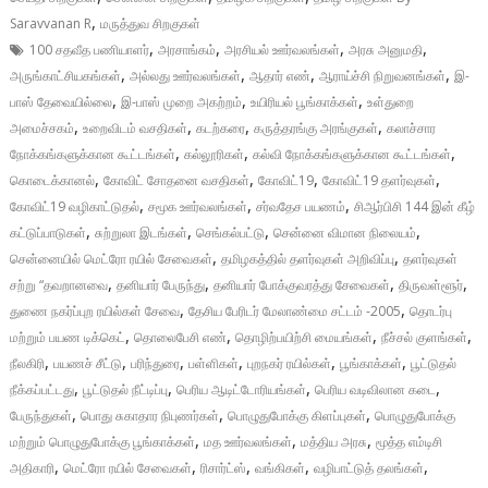
,
Saravvanan R
மருத்துவ சிறகுகள்
,
,
,
,
100 சதவீத பணியாளர்
அரசாங்கம்
அரசியல் ஊர்வலங்கள்
அரசு அனுமதி
,
,
,
,
அருங்காட்சியகங்கள்
அல்லது ஊர்வலங்கள்
ஆதார் எண்
ஆராய்ச்சி நிறுவனங்கள்
இ-
,
,
,
பாஸ் தேவையில்லை
இ-பாஸ் முறை அகற்றம்
உயிரியல் பூங்காக்கள்
உள்துறை
,
,
,
,
அமைச்சகம்
உறைவிடம் வசதிகள்
கடற்கரை
கருத்தரங்கு அரங்குகள்
கலாச்சார
,
,
,
நோக்கங்களுக்கான கூட்டங்கள்
கல்லூரிகள்
கல்வி நோக்கங்களுக்கான கூட்டங்கள்
,
,
,
,
கொடைக்கானல்
கோவிட் சோதனை வசதிகள்
கோவிட்19
கோவிட்19 தளர்வுகள்
,
,
,
கோவிட்19 வழிகாட்டுதல்
சமூக ஊர்வலங்கள்
சர்வதேச பயணம்
சிஆர்பிசி 144 இன் கீழ்
,
,
,
,
கட்டுப்பாடுகள்
சுற்றுலா இடங்கள்
செங்கல்பட்டு
சென்னை விமான நிலையம்
,
,
சென்னையில் மெட்ரோ ரயில் சேவைகள்
தமிழகத்தில் தளர்வுகள் அறிவிப்பு
தளர்வுகள்
,
,
,
,
சற்று “தவறானவை
தனியார் பேருந்து
தனியார் போக்குவரத்து சேவைகள்
திருவள்ளூர்
,
,
துணை நகர்ப்புற ரயில்கள் சேவை
தேசிய பேரிடர் மேலாண்மை சட்டம் -2005
தொடர்பு
,
,
,
,
மற்றும் பயண டிக்கெட்
தொலைபேசி எண்
தொழிற்பயிற்சி மையங்கள்
நீச்சல் குளங்கள்
,
,
,
,
,
,
நீலகிரி
பயணச் சீட்டு
பரிந்துரை
பள்ளிகள்
புறநகர் ரயில்கள்
பூங்காக்கள்
பூட்டுதல்
,
,
,
,
நீக்கப்பட்டது
பூட்டுதல் நீட்டிப்பு
பெரிய ஆடிட்டோரியங்கள்
பெரிய வடிவிலான கடை
,
,
,
பேருந்துகள்
பொது சுகாதார நிபுணர்கள்
பொழுதுபோக்கு கிளப்புகள்
பொழுதுபோக்கு
,
,
,
மற்றும் பொழுதுபோக்கு பூங்காக்கள்
மத ஊர்வலங்கள்
மத்திய அரசு
மூத்த எம்டிசி
,
,
,
,
,
அதிகாரி
மெட்ரோ ரயில் சேவைகள்
ரிசார்ட்ஸ்
வங்கிகள்
வழிபாட்டுத் தலங்கள்