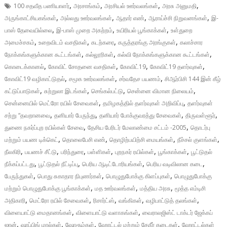
,
,
,
,
100 சதவீத பணியாளர்
அரசாங்கம்
அரசியல் ஊர்வலங்கள்
அரசு அனுமதி
,
,
,
,
அருங்காட்சியகங்கள்
அல்லது ஊர்வலங்கள்
ஆதார் எண்
ஆராய்ச்சி நிறுவனங்கள்
இ-
,
,
,
பாஸ் தேவையில்லை
இ-பாஸ் முறை அகற்றம்
உயிரியல் பூங்காக்கள்
உள்துறை
,
,
,
,
அமைச்சகம்
உறைவிடம் வசதிகள்
கடற்கரை
கருத்தரங்கு அரங்குகள்
கலாச்சார
,
,
,
நோக்கங்களுக்கான கூட்டங்கள்
கல்லூரிகள்
கல்வி நோக்கங்களுக்கான கூட்டங்கள்
,
,
,
,
கொடைக்கானல்
கோவிட் சோதனை வசதிகள்
கோவிட்19
கோவிட்19 தளர்வுகள்
,
,
,
கோவிட்19 வழிகாட்டுதல்
சமூக ஊர்வலங்கள்
சர்வதேச பயணம்
சிஆர்பிசி 144 இன் கீழ்
,
,
,
,
கட்டுப்பாடுகள்
சுற்றுலா இடங்கள்
செங்கல்பட்டு
சென்னை விமான நிலையம்
,
,
சென்னையில் மெட்ரோ ரயில் சேவைகள்
தமிழகத்தில் தளர்வுகள் அறிவிப்பு
தளர்வுகள்
,
,
,
,
சற்று “தவறானவை
தனியார் பேருந்து
தனியார் போக்குவரத்து சேவைகள்
திருவள்ளூர்
,
,
துணை நகர்ப்புற ரயில்கள் சேவை
தேசிய பேரிடர் மேலாண்மை சட்டம் -2005
தொடர்பு
,
,
,
,
மற்றும் பயண டிக்கெட்
தொலைபேசி எண்
தொழிற்பயிற்சி மையங்கள்
நீச்சல் குளங்கள்
,
,
,
,
,
,
நீலகிரி
பயணச் சீட்டு
பரிந்துரை
பள்ளிகள்
புறநகர் ரயில்கள்
பூங்காக்கள்
பூட்டுதல்
,
,
,
,
நீக்கப்பட்டது
பூட்டுதல் நீட்டிப்பு
பெரிய ஆடிட்டோரியங்கள்
பெரிய வடிவிலான கடை
,
,
,
பேருந்துகள்
பொது சுகாதார நிபுணர்கள்
பொழுதுபோக்கு கிளப்புகள்
பொழுதுபோக்கு
,
,
,
மற்றும் பொழுதுபோக்கு பூங்காக்கள்
மத ஊர்வலங்கள்
மத்திய அரசு
மூத்த எம்டிசி
,
,
,
,
,
அதிகாரி
மெட்ரோ ரயில் சேவைகள்
ரிசார்ட்ஸ்
வங்கிகள்
வழிபாட்டுத் தலங்கள்
,
,
விளையாட்டு மைதானங்கள்
விளையாட்டு வளாகங்கள்
வைராலஜிஸ்ட் டாக்டர் ஜேக்கப்
,
,
,
,
ஜான்
ஷாப்பிங் மால்கள்
ஷோரூம்கள்
ஹோட்டல் மற்றும் தேநீர் கடைகள்
ஹோட்டல்கள்