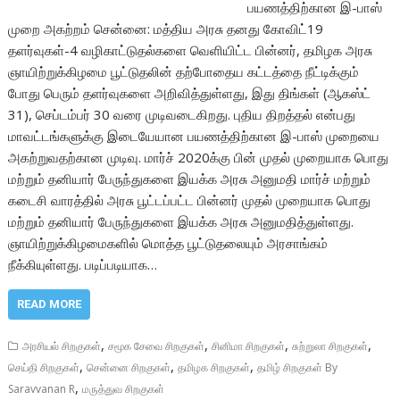
பயணத்திற்கான இ-பாஸ்
முறை அகற்றம் சென்னை: மத்திய அரசு தனது கோவிட்19
தளர்வுகள்-4 வழிகாட்டுதல்களை வெளியிட்ட பின்னர், தமிழக அரசு
ஞாயிற்றுக்கிழமை பூட்டுதலின் தற்போதைய கட்டத்தை நீட்டிக்கும்
போது பெரும் தளர்வுகளை அறிவித்துள்ளது, இது திங்கள் (ஆகஸ்ட்
31), செப்டம்பர் 30 வரை முடிவடைகிறது. புதிய திறத்தல் என்பது
மாவட்டங்களுக்கு இடையேயான பயணத்திற்கான இ-பாஸ் முறையை
அகற்றுவதற்கான முடிவு. மார்ச் 2020க்கு பின் முதல் முறையாக பொது
மற்றும் தனியார் பேருந்துகளை இயக்க அரசு அனுமதி மார்ச் மற்றும்
கடைசி வாரத்தில் அரசு பூட்டப்பட்ட பின்னர் முதல் முறையாக பொது
மற்றும் தனியார் பேருந்துகளை இயக்க அரசு அனுமதித்துள்ளது.
ஞாயிற்றுக்கிழமைகளில் மொத்த பூட்டுதலையும் அரசாங்கம்
நீக்கியுள்ளது. படிப்படியாக…
READ MORE
,
,
,
,
அரசியல் சிறகுகள்
சமூக சேவை சிறகுகள்
சினிமா சிறகுகள்
சுற்றுலா சிறகுகள்
,
,
,
செய்தி சிறகுகள்
சென்னை சிறகுகள்
தமிழக சிறகுகள்
தமிழ் சிறகுகள் By
,
Saravvanan R
மருத்துவ சிறகுகள்