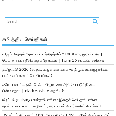
சமீபத்திய செய்திகள்
விஜய் தேர்தல் பிரமாணப் பத்திரத்தில் ₹100 கோடி முரண்பாடு |
மெட்ராஸ் உயர் நீதிமன்றம் நோட்டீஸ் | Form 26 சட்டப்பிரச்சினை
தமிழ்நாடு 2026 தேர்தல்: பாஜக சுணக்கம் vs திமுக வாக்குறுதிகள் –
யார் களம் கவரப் போகிறார்கள்?
ஒரே டயலாக்… ஒரே டேக்… திருமாவை அசிங்கப்படுத்தினாரா
பிரேமலதா? | Black & White அரசியல்
மிரட்டல் (Bullying) என்றால் என்ன? இதைச் செய்தால் என்ன
தண்டனை? – சட்ட வழிகாட்டி சரவணன் அவர்களின் விளக்கம்!
DV சட்டம் கீழ் புகார், CrPC பிரிவு 482 / BNSS 528ன் அடிப்படையில்